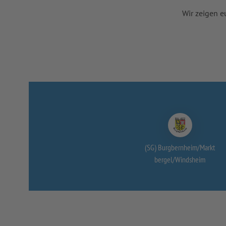
Wir zeigen e
(SG) Burgbernheim/
Markt
bergel/
Windsheim