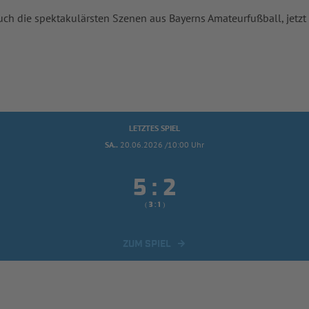
uch die spektakulärsten Szenen aus Bayerns Amateurfußball, jetzt
LETZTES SPIEL
SA..
20.06.2026 /10:00 Uhr


:
( 
 )
:
ZUM SPIEL