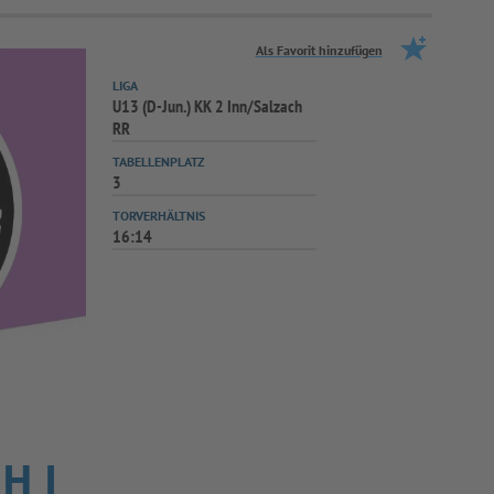
Als Favorit hinzufügen
LIGA
U13 (D-Jun.) KK 2 Inn/Salzach
RR
TABELLENPLATZ
3
TORVERHÄLTNIS
16:14
H I