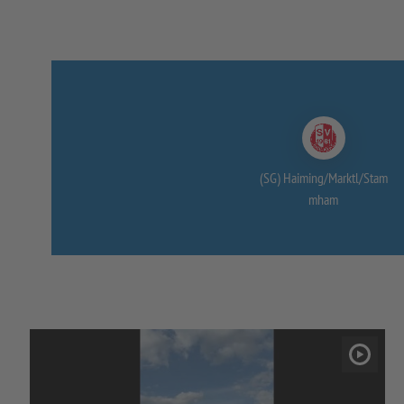
(SG) Haiming/
Marktl/
Stam
mham