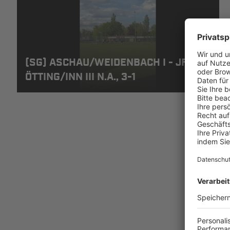
(SG) ASCHAU/WEIDENBACH I - JFG
ÖTTING/INN III N.A., 3-1