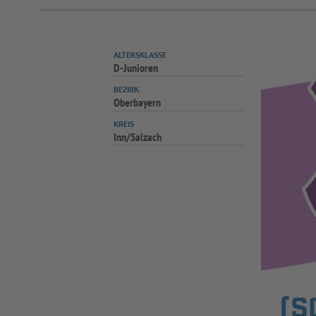
ALTERSKLASSE
D-Junioren
BEZIRK
Oberbayern
KREIS
Inn/Salzach
(S