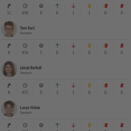
11
630
0
0
1
1
0
0
Tom Karl
Deutsch
8
476
5
0
1
0
0
0
Jakob Beifuß
Deutsch
8
435
0
2
1
0
0
0
Lucas Holze
Deutsch