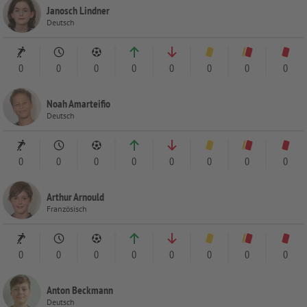
Janosch Lindner
Deutsch
0
0
0
0
0
0
0
0
Noah Amarteifio
Deutsch
0
0
0
0
0
0
0
0
Arthur Arnould
Französisch
0
0
0
0
0
0
0
0
Anton Beckmann
Deutsch