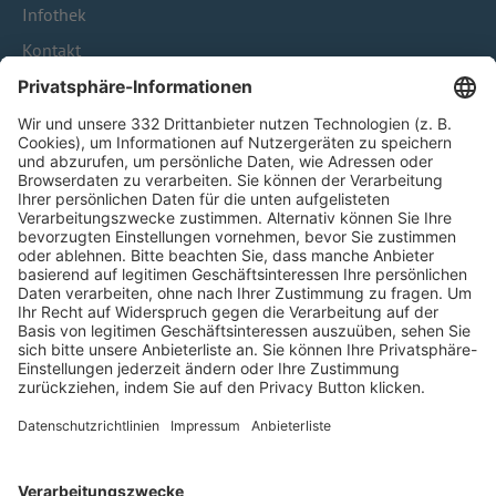
Infothek
Kontakt
HÄUFIG BESUCHTE SEITEN
Pässe und Vereinswechsel
Trainerausbildung
Schulungsangebot Vereinsmitarbeiter
BFV-Geschäftsstellen
Trainerbörse
Login SpielPlus
FOLGE DEM BFV