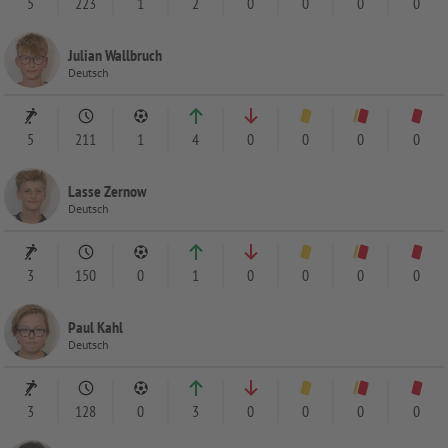
5
223
1
2
0
0
0
0
Julian Wallbruch
Deutsch
5
211
1
4
0
0
0
0
Lasse Zernow
Deutsch
3
150
0
1
0
0
0
0
Paul Kahl
Deutsch
3
128
0
3
0
0
0
0