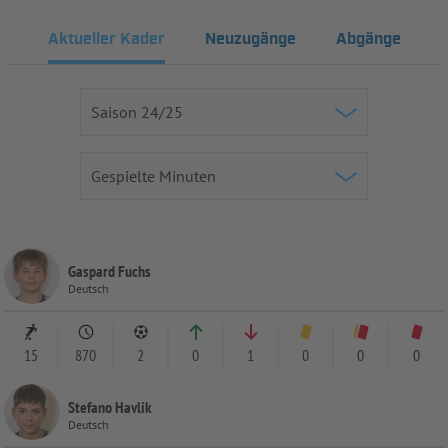
Aktueller Kader
Neuzugänge
Abgänge
Gaspard Fuchs
Deutsch
15
870
2
0
1
0
0
0
Stefano Havlik
Deutsch