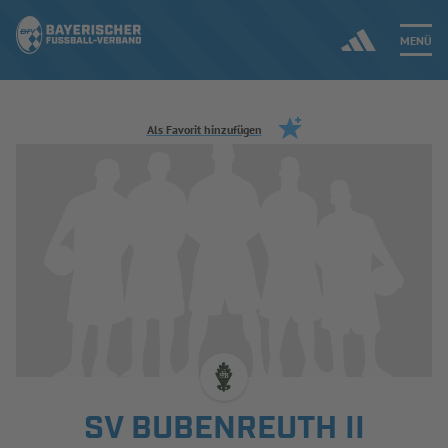
MENÜ
Jetzt einloggen
Als Favorit hinzufügen
ERGEBNISSE & WETTBEWERBE
NEUIGKEITEN
SPIELBETRIEB & VERBANDSLEBEN
AUSBILDUNG & FÖRDERUNG
DER VERBAND
SV BUBENREUTH II