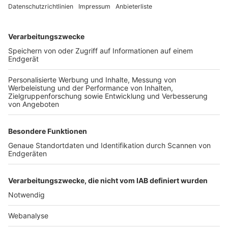
TOP-VEREINE
TOP-PARTNER
SFV
DFB
UEFA
FIFA