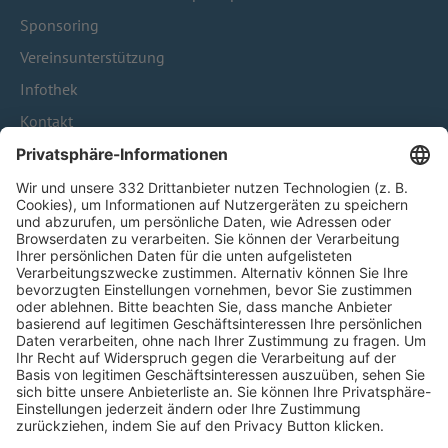
Sponsoring
Vereinsunterstützung
Infothek
Kontakt
HÄUFIG BESUCHTE SEITEN
Pässe und Vereinswechsel
Trainerausbildung
Schulungsangebot Vereinsmitarbeiter
BFV-Geschäftsstellen
Trainerbörse
Login SpielPlus
FOLGE DEM BFV