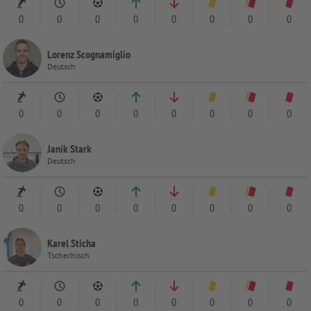
0
0
0
0
0
0
0
0
Lorenz Scognamiglio
Deutsch
0
0
0
0
0
0
0
0
Janik Stark
Deutsch
0
0
0
0
0
0
0
0
Karel Sticha
Tschechisch
0
0
0
0
0
0
0
0