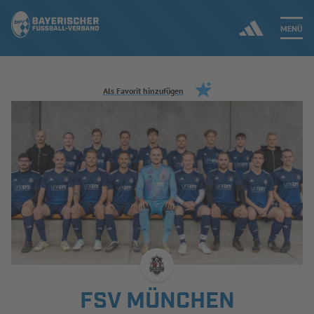
MENÜ
Jetzt einloggen
Als Favorit hinzufügen
ERGEBNISSE & WETTBEWERBE
NEUIGKEITEN
SPIELBETRIEB & VERBANDSLEBEN
AUSBILDUNG & FÖRDERUNG
DER VERBAND
FSV MÜNCHEN