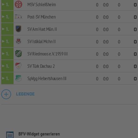
MSV Schleißheim
1.
0
0:0
0
0
Post-SV München
1.
0
0:0
0
0
SV Am Hart Mün. II
1.
0
0:0
0
0
SV Istiklal Mchn II
1.
0
0:0
0
0
SV Riedmoos e.V. 1959 III
1.
0
0:0
0
0
SV Türk Dachau 2
1.
0
0:0
0
0
SpVgg Hebertshausen III
1.
0
0:0
0
0
LEGENDE
BFV-Widget generieren