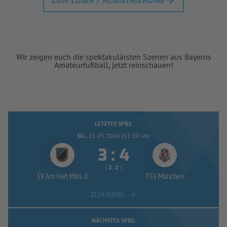
ZUM LOGIN / REGISTRIERUNG
Wir zeigen euch die spektakulärsten Szenen aus Bayerns
Amateurfußball, jetzt reinschauen!
LETZTES SPIEL
SO..
31.05.2026 /11:00 Uhr


:
( 
 )
:
SV Am Hart Mün. II
FSV München
ZUM SPIEL
NÄCHSTES SPIEL