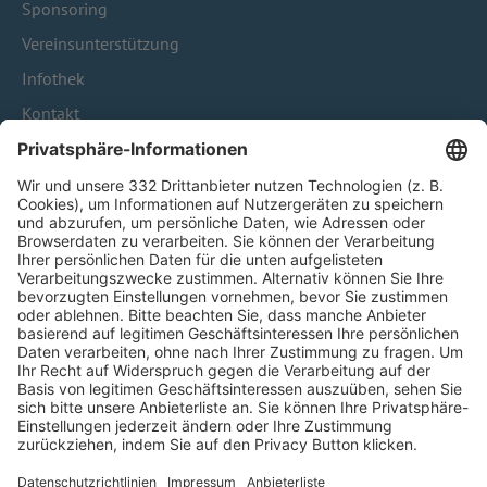
Sponsoring
Vereinsunterstützung
Infothek
Kontakt
HÄUFIG BESUCHTE SEITEN
Pässe und Vereinswechsel
Trainerausbildung
Schulungsangebot Vereinsmitarbeiter
BFV-Geschäftsstellen
Trainerbörse
Login SpielPlus
FOLGE DEM BFV