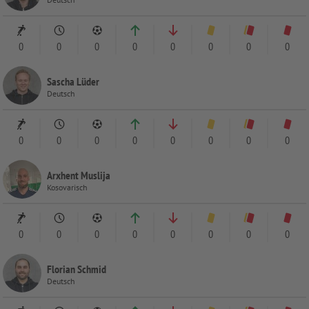
0
0
0
0
0
0
0
0
Sascha Lüder
Deutsch
0
0
0
0
0
0
0
0
Arxhent Muslija
Kosovarisch
0
0
0
0
0
0
0
0
Florian Schmid
Deutsch