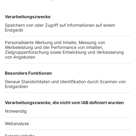
TOP-VEREINE
TOP-PARTNER
SFV
DFB
UEFA
FIFA
Nutzungsbedingungen
Datenschutz
Impressum