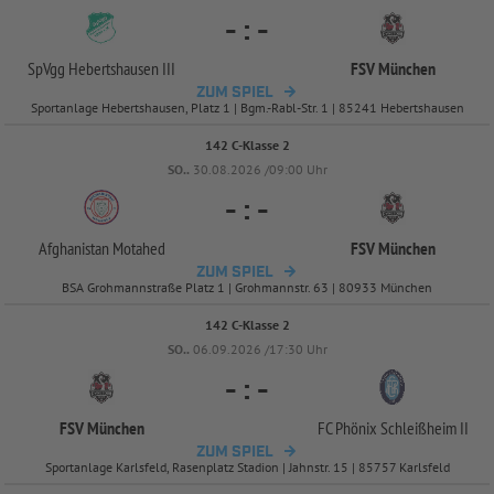
-
:
-
SpVgg Hebertshausen III
FSV München
ZUM SPIEL
Sportanlage Hebertshausen, Platz 1 | Bgm.-Rabl-Str. 1 | 85241 Hebertshausen
142 C-Klasse 2
SO..
30.08.2026 /09:00 Uhr
-
:
-
Afghanistan Motahed
FSV München
ZUM SPIEL
BSA Grohmannstraße Platz 1 | Grohmannstr. 63 | 80933 München
142 C-Klasse 2
SO..
06.09.2026 /17:30 Uhr
-
:
-
FSV München
FC Phönix Schleißheim II
ZUM SPIEL
Sportanlage Karlsfeld, Rasenplatz Stadion | Jahnstr. 15 | 85757 Karlsfeld