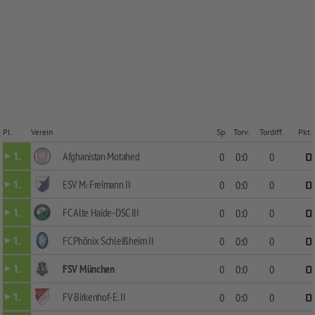
Pl.
Verein
Sp.
Torv.
Tordiff.
Pkt.
Afghanistan Motahed
1.
0
0:0
0
0
ESV M.-Freimann II
1.
0
0:0
0
0
FC Alte Haide-DSC III
1.
0
0:0
0
0
FC Phönix Schleißheim II
1.
0
0:0
0
0
FSV München
1.
0
0:0
0
0
FV Birkenhof-E. II
1.
0
0:0
0
0