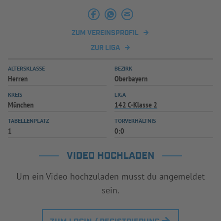
INFOTHEK
SPIELPLUS
ZUM VEREINSPROFIL
ZUR LIGA
ALTERSKLASSE
BEZIRK
Herren
Oberbayern
KREIS
LIGA
München
142 C-Klasse 2
TABELLENPLATZ
TORVERHÄLTNIS
1
0:0
VIDEO HOCHLADEN
Um ein Video hochzuladen musst du angemeldet
sein.