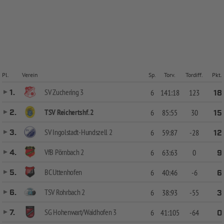
Pl.
Verein
Sp.
Torv.
Tordiff.
Pkt.
SV Zuchering 3
1.
6
141:18
123
18
TSV Reichertshf. 2
2.
6
85:55
30
15
SV Ingolstadt-Hundszell 2
3.
6
59:87
-28
12
VfB Pörnbach 2
4.
6
63:63
0
9
BC Uttenhofen
5.
6
40:46
-6
6
TSV Rohrbach 2
6.
6
38:93
-55
3
SG Hohenwart/Waidhofen 3
7.
6
41:105
-64
0