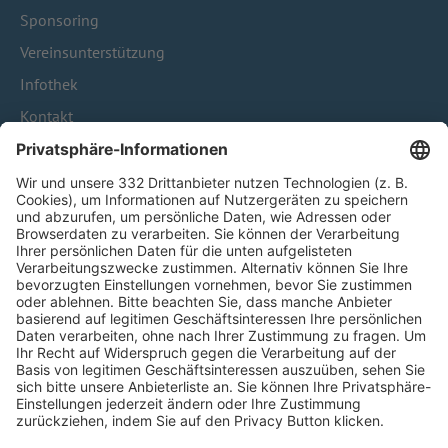
Sponsoring
Vereinsunterstützung
Infothek
Kontakt
HÄUFIG BESUCHTE SEITEN
Pässe und Vereinswechsel
Trainerausbildung
Schulungsangebot Vereinsmitarbeiter
BFV-Geschäftsstellen
Trainerbörse
Login SpielPlus
FOLGE DEM BFV