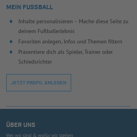
MEIN FUSSBALL
Inhalte personalisieren – Mache diese Seite zu
deinem Fußballerlebnis
Favoriten anlegen, Infos und Themen filtern
Präsentiere dich als Spieler, Trainer oder
Schiedsrichter
JETZT PROFIL ANLEGEN
ÜBER UNS
Wer wir sind & wofür wir stehen