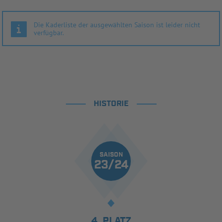
Die Kaderliste der ausgewählten Saison ist leider nicht
verfügbar.
HISTORIE
SAISON
23/24
4. PLATZ