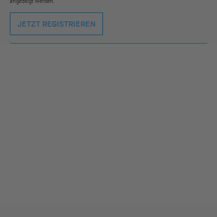
angezeigt werden.
JETZT REGISTRIEREN