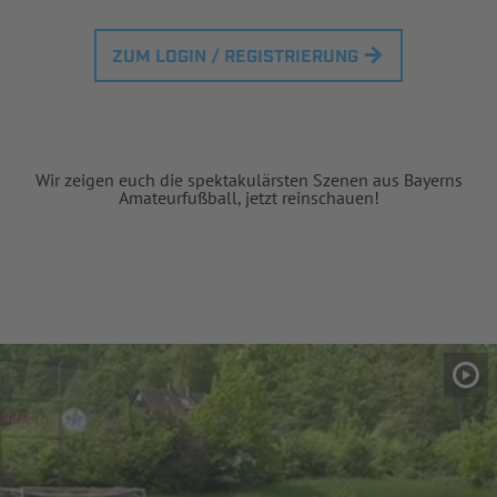
ZUM LOGIN / REGISTRIERUNG
Wir zeigen euch die spektakulärsten Szenen aus Bayerns
Amateurfußball, jetzt reinschauen!