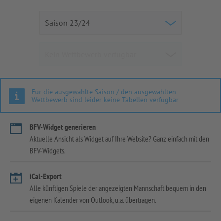
Für die ausgewählte Saison / den ausgewählten
Wettbewerb sind leider keine Tabellen verfügbar
BFV-Widget generieren
Aktuelle Ansicht als Widget auf Ihre Website? Ganz einfach mit den
BFV-Widgets.
iCal-Export
Alle künftigen Spiele der angezeigten Mannschaft bequem in den
eigenen Kalender von Outlook, u.a. übertragen.