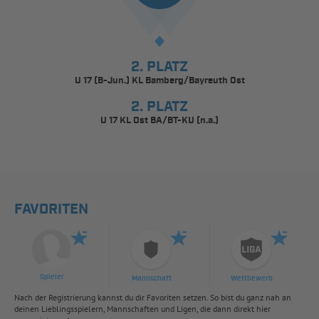
2. PLATZ
U 17 (B-Jun.) KL Bamberg/Bayreuth Ost
2. PLATZ
U 17 KL Ost BA/BT-KU (n.a.)
FAVORITEN
Spieler
Mannschaft
Wettbewerb
Nach der Registrierung kannst du dir Favoriten setzen. So bist du ganz nah an
deinen Lieblingsspielern, Mannschaften und Ligen, die dann direkt hier