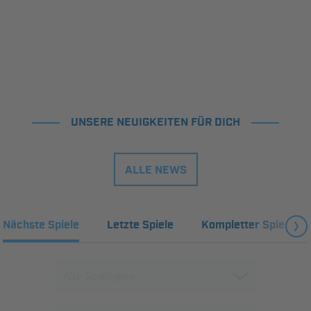
UNSERE NEUIGKEITEN FÜR DICH
ALLE NEWS
Nächste Spiele
Letzte Spiele
Kompletter Spielplan