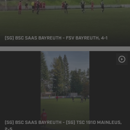
(SG) BSC SAAS BAYREUTH - FSV BAYREUTH, 4-1
(SG) BSC SAAS BAYREUTH - (SG) TSC 1910 MAINLEUS,
2-5