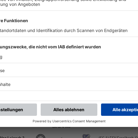
chste Spiele
Letzte Spiele
Kompletter Spielplan
BK-Gr 4 WÜ
-
:
-
nn/
Oberndorf 2
(SG 2) SpVgg Leinach 
Sportgelände Bischbrunn, Platz 1 | Kreuzhöhstr. 28 | 97836 Bischbrunn
BK-Gr 4 WÜ
-
:
-
pVgg Leinach 2
FV Karlstadt
Sportgelände Oberleinach, Platz 1 | Claus-Schnabel-Str. | 97274 Leinach
BK-Gr 4 WÜ