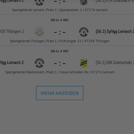
-
:
-
pVgg Leinach 2
(SG 1) FSV Esselbach-
S
Sportgelände Leinach, Platz 1 | Sportplatzstr. 1 | 97274 Leinach
BK-Gr 4 WÜ
-
:
-
920 Thüngen 2
(SG 2) SpVgg Leinach 
Sportgelände Thüngen, Platz 1 | Frühlingstr. 15 | 97289 Thüngen
BK-Gr 4 WÜ
-
:
-
pVgg Leinach 2
(SG 1) DJK Gramschatz 
Sportgelände Oberleinach, Platz 1 | Claus-Schnabel-Str. | 97274 Leinach
MEHR ANZEIGEN