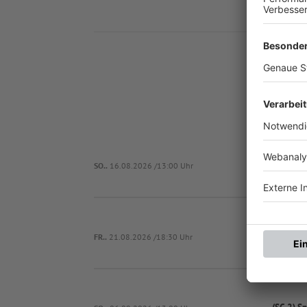
Nä
(SG 2) Bischbru
SO..
16.08.2026 /13:00 Uhr
(SG 2) S
FR..
21.08.2026 /18:30 Uhr