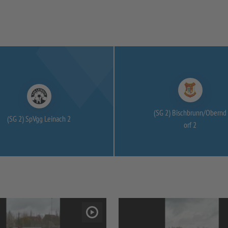
(SG 2) Bischbrunn/
Obernd
(SG 2) SpVgg Leinach 2
orf 2