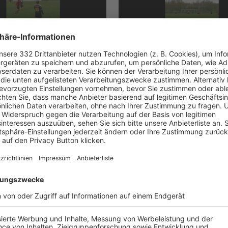
NGEN II - (SG) FSG
TSV EISINGEN II - (SG) FSG
II, 2:3
LEINACH II, 2:3
UNSERE NEUIGKEITEN FÜR DICH
ALLE NEWS