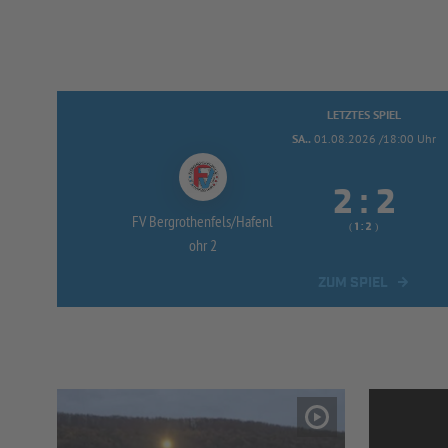
LETZTES SPIEL
SA..
01.08.2026 /18:00 Uhr


:
FV Bergrothenfels/
Hafenl
( 
 )
:
ohr 2
ZUM SPIEL