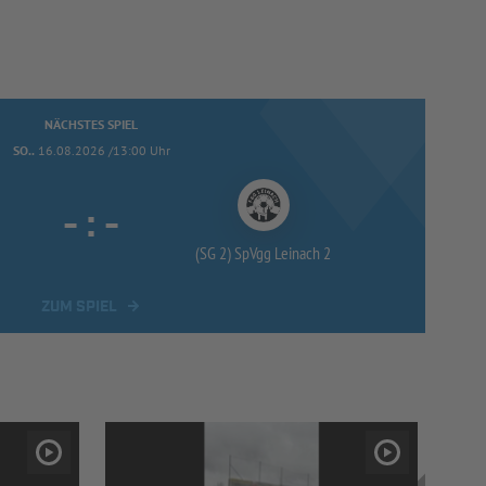
NÄCHSTES SPIEL
SO..
16.08.2026 /13:00 Uhr
-
:
-
(SG 2) SpVgg Leinach 2
ZUM SPIEL