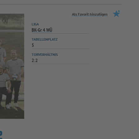
Als Favorit hinzufügen
LIGA
BK-Gr 4 WÜ
TABELLENPLATZ
5
TORVERHÄLTNIS
2:2
2