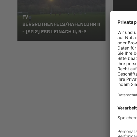
FV
BERGROTHENFELS/HAFENLOHR II
TSV EISI
- (SG 2) FSG LEINACH II, 5-2
LEINACH 