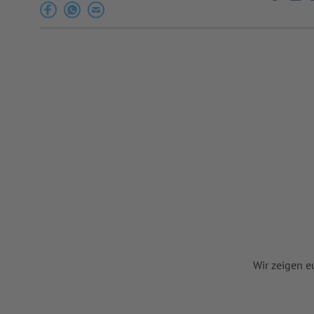
Wir zeigen e