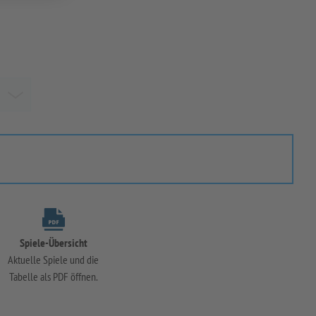
Spiele-Übersicht
Aktuelle Spiele und die
Tabelle als PDF öffnen.