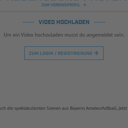
ZUM VEREINSPROFIL
VIDEO HOCHLADEN
Um ein Video hochzuladen musst du angemeldet sein.
ZUM LOGIN / REGISTRIERUNG
uch die spektakulärsten Szenen aus Bayerns Amateurfußball, jetzt