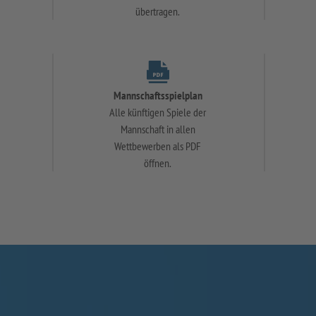
übertragen.
Mannschaftsspielplan
Alle künftigen Spiele der
Mannschaft in allen
Wettbewerben als PDF
öffnen.