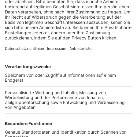
BFV-Geschäftsstellen
Trainerbörse
Login SpielPlus
FOLGE DEM BFV
TOP-VEREINE
TOP-PARTNER