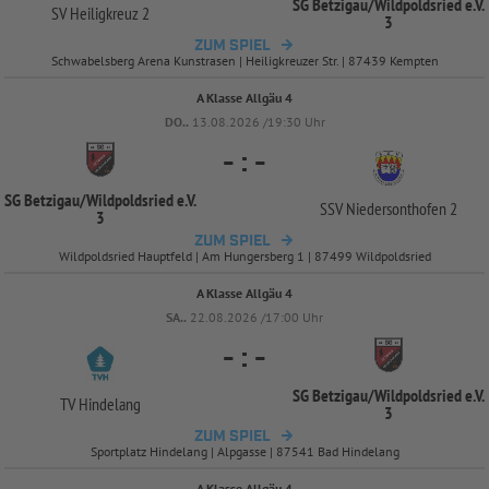
SG Betzigau/
Wildpoldsried e.V.
SV Heiligkreuz 2
3
ZUM SPIEL
Schwabelsberg Arena Kunstrasen | Heiligkreuzer Str. | 87439 Kempten
A Klasse Allgäu 4
DO..
13.08.2026 /19:30 Uhr
-
:
-
SG Betzigau/
Wildpoldsried e.V.
SSV Niedersonthofen 2
3
ZUM SPIEL
Wildpoldsried Hauptfeld | Am Hungersberg 1 | 87499 Wildpoldsried
A Klasse Allgäu 4
SA..
22.08.2026 /17:00 Uhr
-
:
-
SG Betzigau/
Wildpoldsried e.V.
TV Hindelang
3
ZUM SPIEL
Sportplatz Hindelang | Alpgasse | 87541 Bad Hindelang
A Klasse Allgäu 4