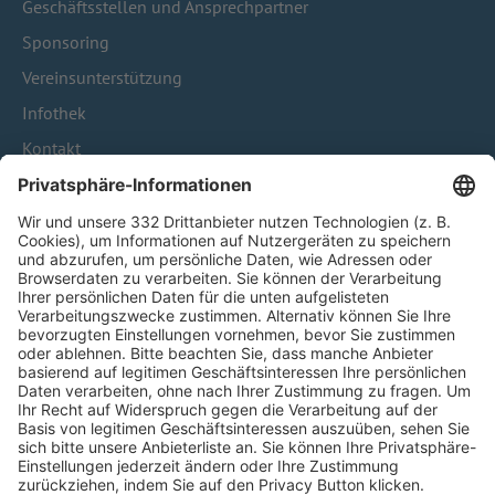
Geschäftsstellen und Ansprechpartner
Sponsoring
Vereinsunterstützung
Infothek
Kontakt
HÄUFIG BESUCHTE SEITEN
Pässe und Vereinswechsel
Trainerausbildung
Schulungsangebot Vereinsmitarbeiter
BFV-Geschäftsstellen
Trainerbörse
Login SpielPlus