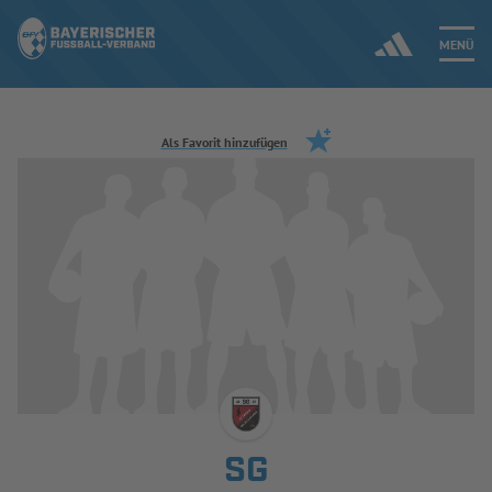
MENÜ
Jetzt einloggen
Als Favorit hinzufügen
ERGEBNISSE & WETTBEWERBE
NEUIGKEITEN
SPIELBETRIEB & VERBANDSLEBEN
AUSBILDUNG & FÖRDERUNG
DER VERBAND
SG