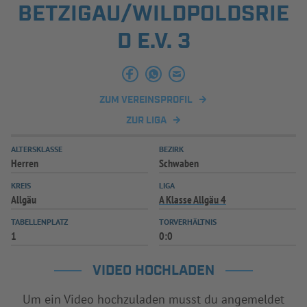
BETZIGAU/WILDPOLDSRIE
INFOTHEK
SPIELPLUS
D E.V. 3
ZUM VEREINSPROFIL
ZUR LIGA
ALTERSKLASSE
BEZIRK
Herren
Schwaben
KREIS
LIGA
Allgäu
A Klasse Allgäu 4
TABELLENPLATZ
TORVERHÄLTNIS
1
0:0
VIDEO HOCHLADEN
Um ein Video hochzuladen musst du angemeldet