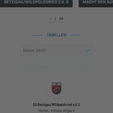
ETZIGAU/WILDPOLDSRIED E.V. 3
MACHT DEN AUF
1
/
14
TABELLEN
SG Betzigau/Wildpoldsried e.V. 3
Herren / A Klasse Allgäu 4