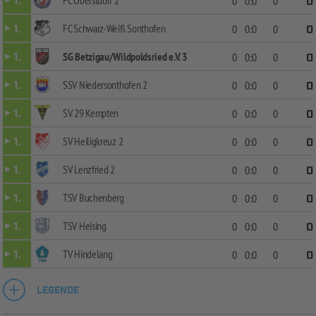
1.
0
0:0
0
0
FC Schwarz-Weiß Sonthofen
1.
0
0:0
0
0
SG Betzigau/Wildpoldsried e.V. 3
1.
0
0:0
0
0
SSV Niedersonthofen 2
1.
0
0:0
0
0
SV 29 Kempten
1.
0
0:0
0
0
SV Heiligkreuz 2
1.
0
0:0
0
0
SV Lenzfried 2
1.
0
0:0
0
0
TSV Buchenberg
1.
0
0:0
0
0
TSV Heising
1.
0
0:0
0
0
TV Hindelang
1.
0
0:0
0
0
LEGENDE