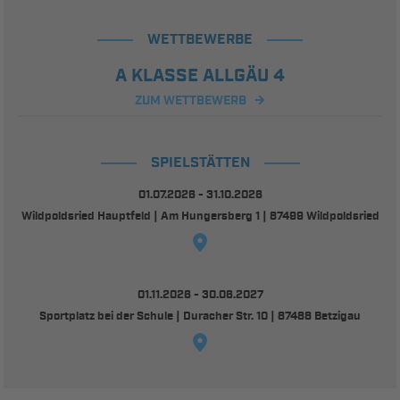
WETTBEWERBE
A KLASSE ALLGÄU 4
ZUM WETTBEWERB
SPIELSTÄTTEN
01.07.2026 - 31.10.2026
Wildpoldsried Hauptfeld | Am Hungersberg 1 | 87499 Wildpoldsried
01.11.2026 - 30.06.2027
Sportplatz bei der Schule | Duracher Str. 10 | 87488 Betzigau