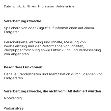
FOLGE DEM BFV
TOP-VEREINE
TOP-PARTNER
SFV
DFB
UEFA
FIFA