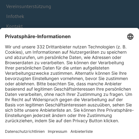
Vereinsunterstützung
Infothek
Kontakt
HÄUFIG BESUCHTE SEITEN
Pässe und Vereinswechsel
Trainerausbildung
Schulungsangebot Vereinsmitarbeiter
BFV-Geschäftsstellen
Trainerbörse
Login SpielPlus
FOLGE DEM BFV