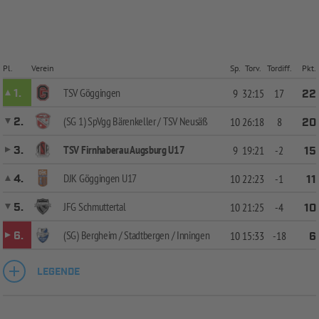
Pl.
Verein
Sp.
Torv.
Tordiff.
Pkt.
TSV Göggingen
1.
9
32:15
17
22
(SG 1) SpVgg Bärenkeller / TSV Neusäß
2.
10
26:18
8
20
TSV Firnhaberau Augsburg U17
3.
9
19:21
-2
15
DJK Göggingen U17
4.
10
22:23
-1
11
JFG Schmuttertal
5.
10
21:25
-4
10
(SG) Bergheim / Stadtbergen / Inningen
6.
10
15:33
-18
6
LEGENDE