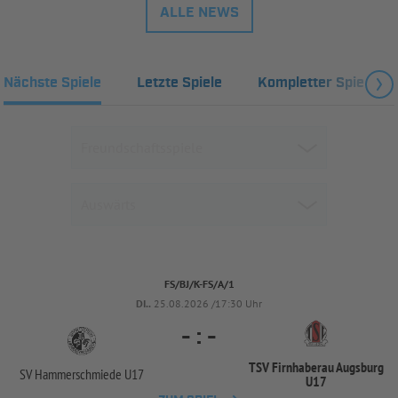
ALLE NEWS
Nächste Spiele
Letzte Spiele
Kompletter Spielplan
FS/BJ/K-FS/A/1
DI..
25.08.2026 /17:30 Uhr
-
:
-
TSV Firnhaberau Augsburg
SV Hammerschmiede U17
U17