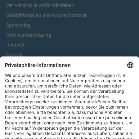
Wer wir sind & wofür wir stehen
Geschäftsstellen und Ansprechpartner
Sponsoring
Vereinsunterstützung
Infothek
Kontakt
HÄUFIG BESUCHTE SEITEN
Pässe und Vereinswechsel
Trainerausbildung
Schulungsangebot Vereinsmitarbeiter
BFV-Geschäftsstellen
Trainerbörse
Login SpielPlus