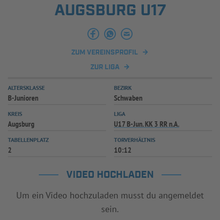
AUGSBURG U17
ZUM VEREINSPROFIL
ZUR LIGA
ALTERSKLASSE
BEZIRK
B-Junioren
Schwaben
KREIS
LIGA
Augsburg
U17 B-Jun. KK 3 RR n.A.
TABELLENPLATZ
TORVERHÄLTNIS
2
10:12
VIDEO HOCHLADEN
Um ein Video hochzuladen musst du angemeldet
sein.