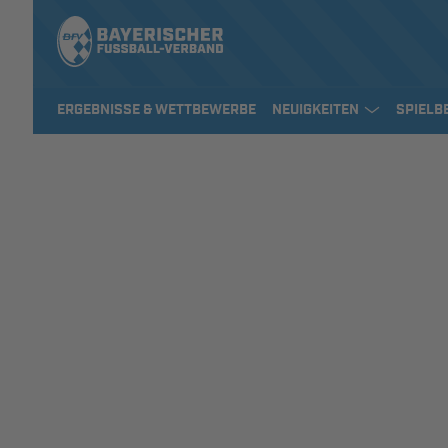
ERGEBNISSE & WETTBEWERBE
NEUIGKEITEN
SPIELB