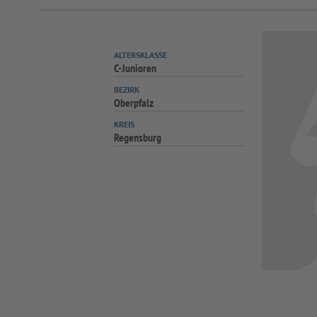
ALTERSKLASSE
C-Junioren
BEZIRK
Oberpfalz
KREIS
Regensburg