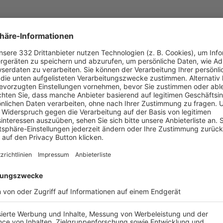
UNSERE NEUIGKEITEN FÜR DICH
ALLE NEWS
chste Spiele
Letzte Spiele
Kompletter Spielplan