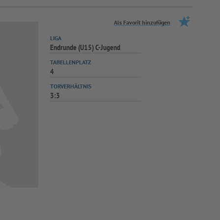
Als Favorit hinzufügen
LIGA
Endrunde (U15) C-Jugend
TABELLENPLATZ
4
TORVERHÄLTNIS
3:3