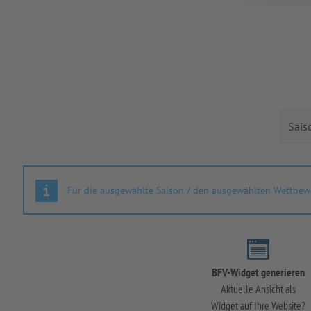
Für die ausgewählte Saison / den ausgewählten Wettbewe
BFV-Widget generieren
Aktuelle Ansicht als
Widget auf Ihre Website?