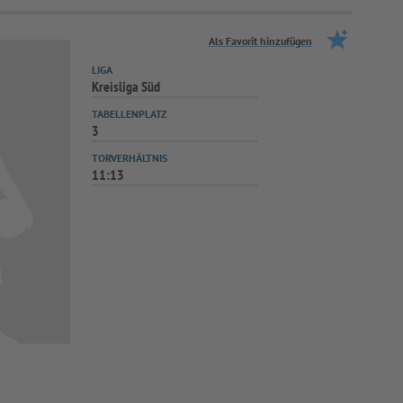
Als Favorit hinzufügen
LIGA
Kreisliga Süd
TABELLENPLATZ
3
TORVERHÄLTNIS
11:13