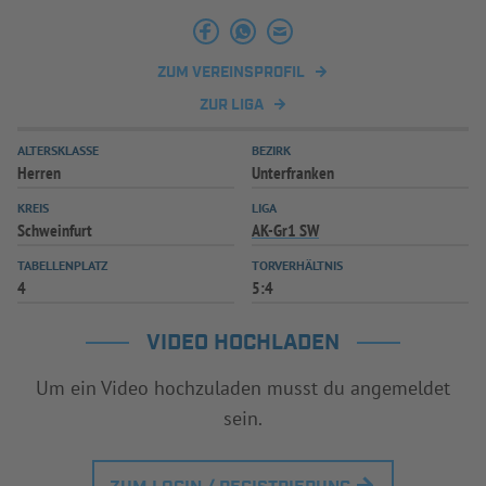
INFOTHEK
SPIELPLUS
ZUM VEREINSPROFIL
ZUR LIGA
ALTERSKLASSE
BEZIRK
Herren
Unterfranken
KREIS
LIGA
Schweinfurt
AK-Gr1 SW
TABELLENPLATZ
TORVERHÄLTNIS
4
5:4
VIDEO HOCHLADEN
Um ein Video hochzuladen musst du angemeldet
sein.