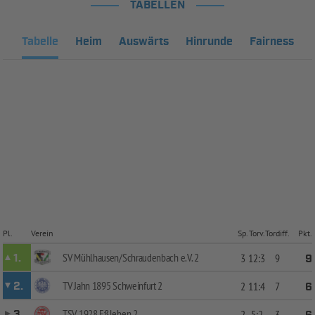
TABELLEN
Tabelle
Heim
Auswärts
Hinrunde
Fairness
Pl.
Verein
Sp.
Torv.
Tordiff.
Pkt.
SV Mühlhausen/Schraudenbach e.V. 2
1.
3
12:3
9
9
TV Jahn 1895 Schweinfurt 2
2.
2
11:4
7
6
TSV 1928 Eßleben 2
3.
2
5:2
3