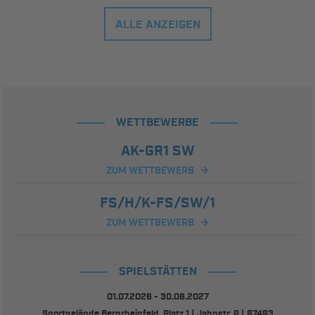
ALLE ANZEIGEN
WETTBEWERBE
AK-GR1 SW
ZUM WETTBEWERB
FS/H/K-FS/SW/1
ZUM WETTBEWERB
SPIELSTÄTTEN
01.07.2026 - 30.06.2027
Sportgelände Bergrheinfeld, Platz 1 | Jahnstr. 9 | 97493