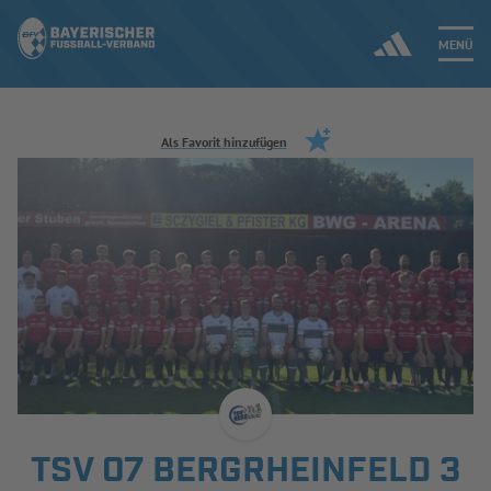
MENÜ
Jetzt einloggen
Als Favorit hinzufügen
ERGEBNISSE & WETTBEWERBE
NEUIGKEITEN
SPIELBETRIEB & VERBANDSLEBEN
AUSBILDUNG & FÖRDERUNG
DER VERBAND
TSV 07 BERGRHEINFELD 3