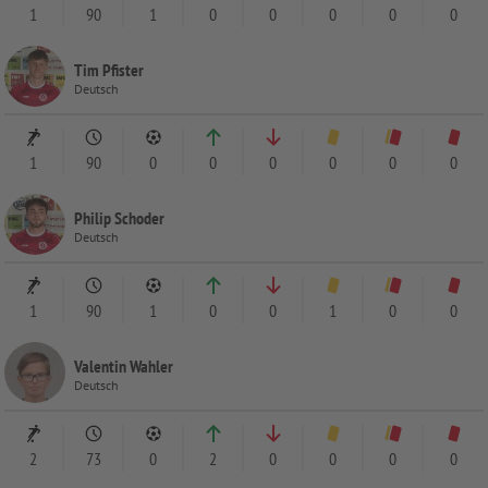
1
90
1
0
0
0
0
0
Tim Pfister
Deutsch
1
90
0
0
0
0
0
0
Philip Schoder
Deutsch
1
90
1
0
0
1
0
0
Valentin Wahler
Deutsch
2
73
0
2
0
0
0
0