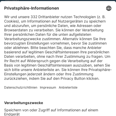
HÄUFIG BESUCHTE SEITEN
Pässe und Vereinswechsel
Trainerausbildung
Schulungsangebot Vereinsmitarbeiter
BFV-Geschäftsstellen
Trainerbörse
Login SpielPlus
FOLGE DEM BFV
TOP-VEREINE