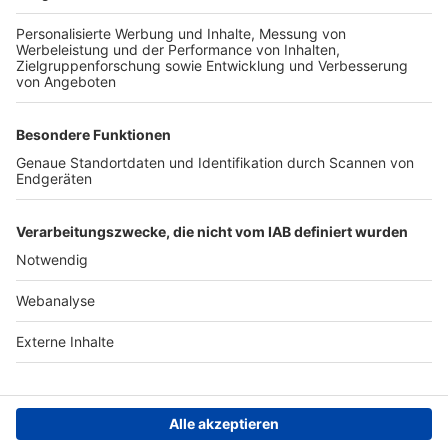
TOP-PARTNER
SFV
DFB
UEFA
FIFA
Nutzungsbedingungen
Datenschutz
Impressum