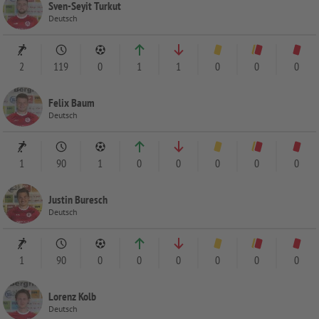
Sven-Seyit Turkut
Deutsch
2
119
0
1
1
0
0
0
Felix Baum
Deutsch
1
90
1
0
0
0
0
0
Justin Buresch
Deutsch
1
90
0
0
0
0
0
0
Lorenz Kolb
Deutsch