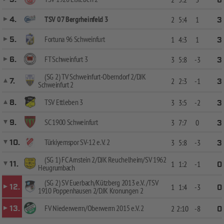
6
TSV 07 Bergrheinfeld 3
4.
2
5:4
1
3
Fortuna 96 Schweinfurt
5.
1
4:3
1
3
FT Schweinfurt 3
6.
3
5:8
-3
3
(SG 2) TV Schweinfurt-Oberndorf 2/DJK
7.
2
2:3
-1
3
Schweinfurt 2
TSV Ettleben 3
8.
3
3:5
-2
3
SC 1900 Schweinfurt
9.
3
7:7
0
3
Türkiyemspor SV-12 e.V. 2
10.
3
5:8
-3
3
(SG 1) FC Arnstein 2/DJK Reuchelheim/SV 1962
11.
1
1:2
-1
0
Heugrumbach
(SG 2) SV Euerbach/Kützberg 2013 e.V. /TSV
12.
1
1:4
-3
0
1910 Poppenhausen 2/DJK Kronungen 2
FV Niederwerrn/Oberwerrn 2015 e.V. 2
13.
2
2:10
-8
0