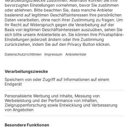
Schulungsangebot Vereinsmitarbeiter
BFV-Geschäftsstellen
Trainerbörse
Login SpielPlus
FOLGE DEM BFV
TOP-VEREINE
TOP-PARTNER