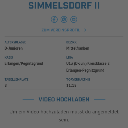
SIMMELSDORF II
INFOTHEK
SPIELPLUS
ZUM VEREINSPROFIL
ALTERSKLASSE
BEZIRK
D-Junioren
Mittelfranken
KREIS
LIGA
Erlangen/Pegnitzgrund
U13 (D-Jun.) Kreisklasse 2
Erlangen-Pegnitzgrund
TABELLENPLATZ
TORVERHÄLTNIS
8
11:18
VIDEO HOCHLADEN
Um ein Video hochzuladen musst du angemeldet
sein.