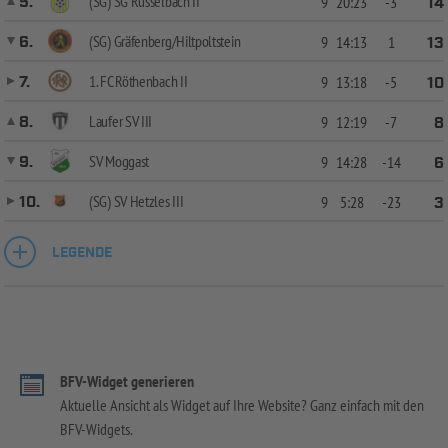
(SG) SG Rüsselbach II
5.
9
20:23
-3
14
(SG) Gräfenberg/Hiltpoltstein
6.
9
14:13
1
13
1. FC Röthenbach II
7.
9
13:18
-5
10
Laufer SV III
8.
9
12:19
-7
8
SV Moggast
9.
9
14:28
-14
6
(SG) SV Hetzles III
10.
9
5:28
-23
3
LEGENDE
BFV-Widget generieren
Aktuelle Ansicht als Widget auf Ihre Website? Ganz einfach mit den
BFV-Widgets.