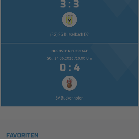


:
(SG) SG Rüsselbach D2
HÖCHSTE NIEDERLAGE
SO..
14.06.2026 /10:00 Uhr


:
SV Buckenhofen
FAVORITEN