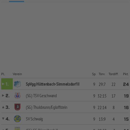
Pl.
Verein
Sp.
Torv.
Tordiff.
Pkt.
SpVgg Hüttenbach-Simmelsdorf II
1.
9
29:7
22
24
(SG) TSV Geschwand
2.
9
32:15
17
19
(SG) Thuisbrunn/Egloffstein
3.
9
22:14
8
16
SV Schwaig
4.
9
13:9
4
15