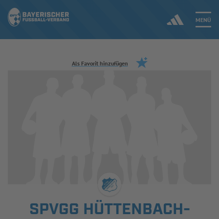
MENÜ
Jetzt einloggen
Als Favorit hinzufügen
ERGEBNISSE & WETTBEWERBE
NEUIGKEITEN
SPIELBETRIEB & VERBANDSLEBEN
AUSBILDUNG & FÖRDERUNG
DER VERBAND
SPVGG HÜTTENBACH-