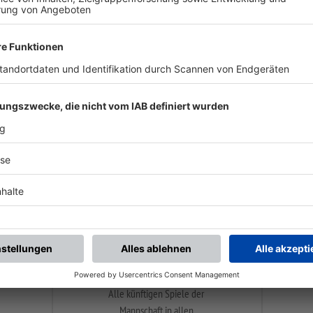
iCal-Export
Alle künftigen Spiele der
angezeigten Mannschaft
bequem in den eigenen
Kalender von Outlook, u.a.
übertragen.
Mannschaftsspielplan
Alle künftigen Spiele der
Mannschaft in allen