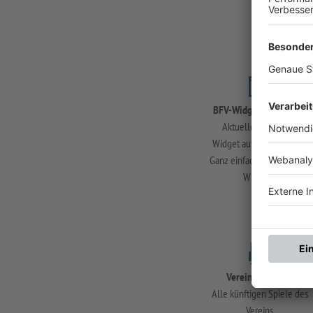
BFV-Widget generieren
Aktuelle Ansicht als
Widget auf Ihre Website?
Ganz einfach mit den BFV-
Widgets.
Vereinsspielplan
Alle künftigen Spiele des
Vereins