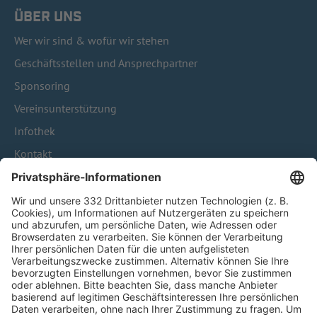
ÜBER UNS
Wer wir sind & wofür wir stehen
Geschäftsstellen und Ansprechpartner
Sponsoring
Vereinsunterstützung
Infothek
Kontakt
HÄUFIG BESUCHTE SEITEN
Pässe und Vereinswechsel
Trainerausbildung
Schulungsangebot Vereinsmitarbeiter
BFV-Geschäftsstellen
Trainerbörse