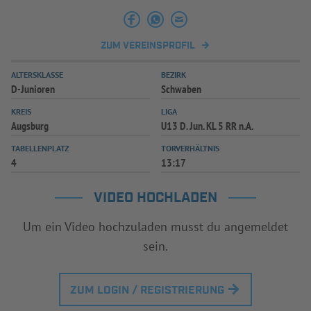
ZUM VEREINSPROFIL
ALTERSKLASSE
BEZIRK
D-Junioren
Schwaben
KREIS
LIGA
Augsburg
U13 D. Jun. KL 5 RR n.A.
TABELLENPLATZ
TORVERHÄLTNIS
4
13:17
VIDEO HOCHLADEN
Um ein Video hochzuladen musst du angemeldet
sein.
ZUM LOGIN / REGISTRIERUNG