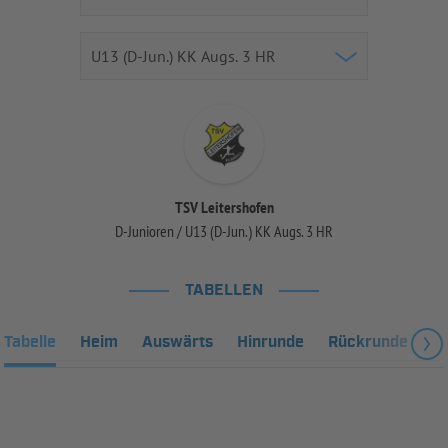
TSV Leitershofen
D-Junioren / U13 (D-Jun.) KK Augs. 3 HR
TABELLEN
Tabelle
Heim
Auswärts
Hinrunde
Rückrunde
Fa