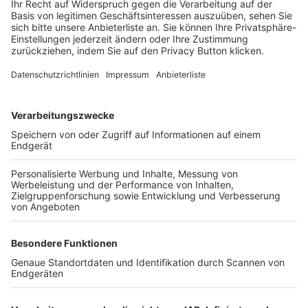
Login SpielPlus
FOLGE DEM BFV
TOP-VEREINE
TOP-PARTNER