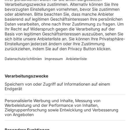
Schulungsangebot Vereinsmitarbeiter
BFV-Geschäftsstellen
Trainerbörse
Login SpielPlus
FOLGE DEM BFV
TOP-VEREINE
TOP-PARTNER