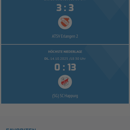


:
ATSV Erlangen 2
HÖCHSTE NIEDERLAGE
DI..
14.10.2025 /18:30 Uhr


:
(SG) SC Happurg