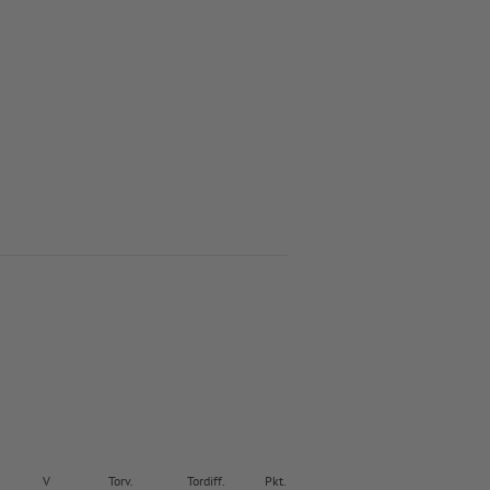
V
Torv.
Tordiff.
Pkt.