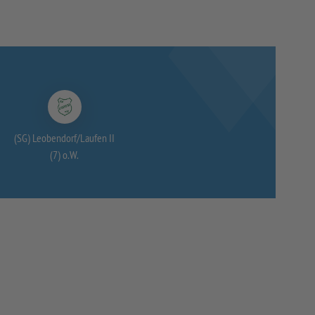
(SG) Leobendorf/
Laufen II
(7) o.W.