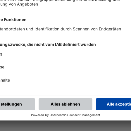
chste Spiele
Letzte Spiele
Kompletter Spielplan
piele.