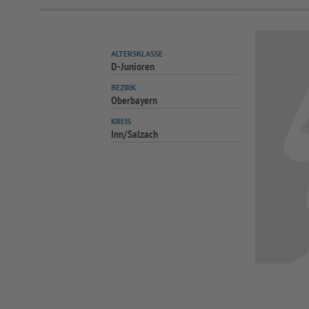
ALTERSKLASSE
D-Junioren
BEZIRK
Oberbayern
KREIS
Inn/Salzach