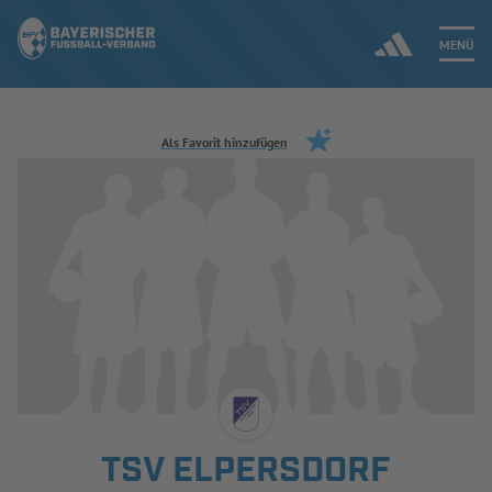
MENÜ
Jetzt einloggen
Als Favorit hinzufügen
ERGEBNISSE & WETTBEWERBE
NEUIGKEITEN
SPIELBETRIEB & VERBANDSLEBEN
AUSBILDUNG & FÖRDERUNG
DER VERBAND
TSV ELPERSDORF