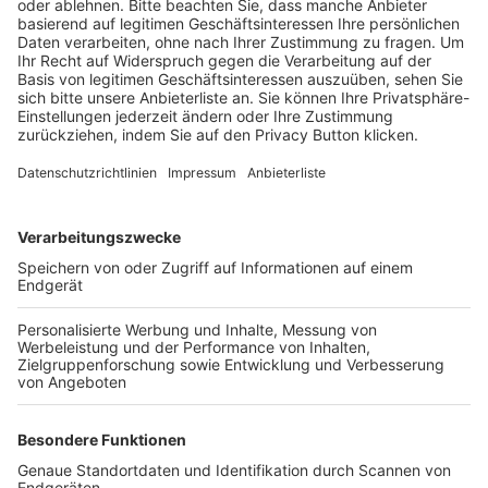
BFV-Geschäftsstellen
Trainerbörse
Login SpielPlus
FOLGE DEM BFV
TOP-VEREINE
TOP-PARTNER