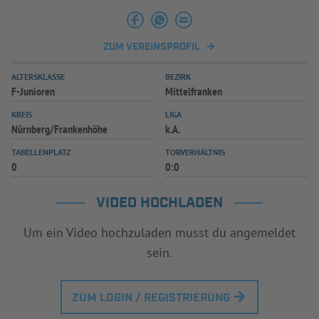
INFOTHEK
SPIELPLUS
ZUM VEREINSPROFIL
ALTERSKLASSE
BEZIRK
F-Junioren
Mittelfranken
KREIS
LIGA
Nürnberg/Frankenhöhe
k.A.
TABELLENPLATZ
TORVERHÄLTNIS
0
0:0
VIDEO HOCHLADEN
Um ein Video hochzuladen musst du angemeldet
sein.
ZUM LOGIN / REGISTRIERUNG