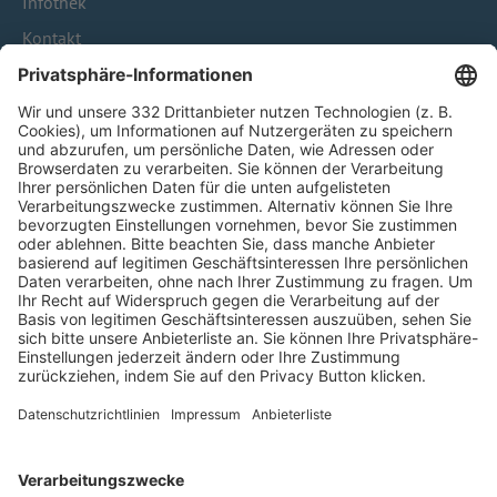
Infothek
Kontakt
HÄUFIG BESUCHTE SEITEN
Pässe und Vereinswechsel
Trainerausbildung
Schulungsangebot Vereinsmitarbeiter
BFV-Geschäftsstellen
Trainerbörse
Login SpielPlus
FOLGE DEM BFV