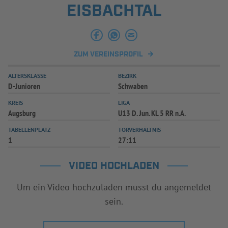
EISBACHTAL
ZUM VEREINSPROFIL
ALTERSKLASSE
BEZIRK
D-Junioren
Schwaben
KREIS
LIGA
Augsburg
U13 D. Jun. KL 5 RR n.A.
TABELLENPLATZ
TORVERHÄLTNIS
1
27:11
VIDEO HOCHLADEN
Um ein Video hochzuladen musst du angemeldet
sein.