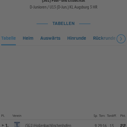
D-Junioren / U13 (D-Jun.) KL Augsburg 3 HR
TABELLEN
Tabelle
Heim
Auswärts
Hinrunde
Rückrunde
Fa
Pl.
Verein
Sp.
Torv.
Tordiff.
Pkt.
(SG1) Hollenbach|Inchenhofen
1.
9
29:16
13
22