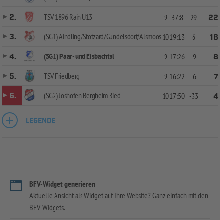
TSV 1896 Rain U13
2.
9
37:8
29
22
(SG1) Aindling/Stotzard/Gundelsdorf/Alsmoos
3.
10
19:13
6
16
(SG1) Paar- und Eisbachtal
4.
9
17:26
-9
8
TSV Friedberg
5.
9
16:22
-6
7
(SG2) Joshofen Bergheim Ried
6.
10
17:50
-33
4
LEGENDE
BFV-Widget generieren
Aktuelle Ansicht als Widget auf Ihre Website? Ganz einfach mit den
BFV-Widgets.