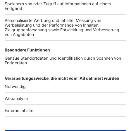
TOP-VEREINE
TOP-PARTNER
SFV
DFB
UEFA
FIFA
Nutzungsbedingungen
Datenschutz
Impressum