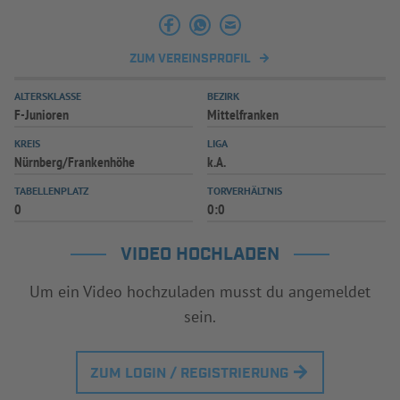
INFOTHEK
SPIELPLUS
ZUM VEREINSPROFIL
ALTERSKLASSE
BEZIRK
F-Junioren
Mittelfranken
KREIS
LIGA
Nürnberg/Frankenhöhe
k.A.
TABELLENPLATZ
TORVERHÄLTNIS
0
0:0
VIDEO HOCHLADEN
Um ein Video hochzuladen musst du angemeldet
sein.
ZUM LOGIN / REGISTRIERUNG