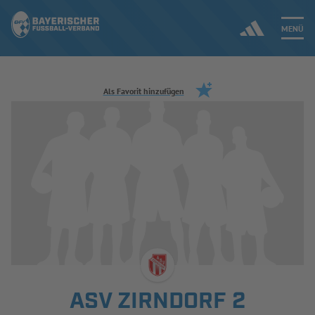
MENÜ
Jetzt einloggen
Als Favorit hinzufügen
ERGEBNISSE & WETTBEWERBE
NEUIGKEITEN
SPIELBETRIEB & VERBANDSLEBEN
AUSBILDUNG & FÖRDERUNG
DER VERBAND
ASV ZIRNDORF 2