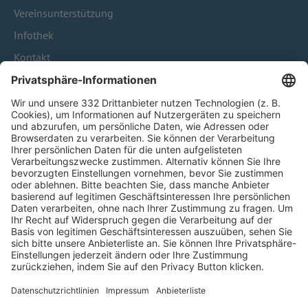
Vereinsunterstützung
Infothek
Kontakt
HÄUFIG BESUCHTE SEITEN
Pässe und Vereinswechsel
Trainerausbildung
Schulungsangebot Vereinsmitarbeiter
BFV-Geschäftsstellen
Trainerbörse
Login SpielPlus
FOLGE DEM BFV