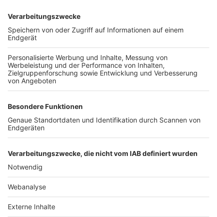
TOP-VEREINE
TOP-PARTNER
SFV
DFB
UEFA
FIFA
Nutzungsbedingungen
Datenschutz
Impressum