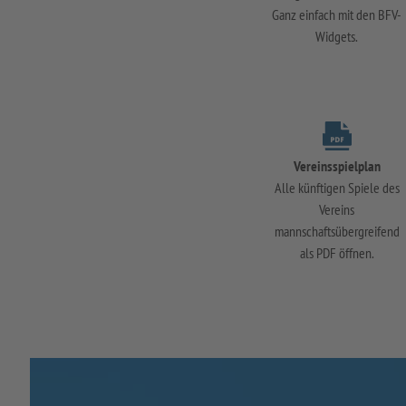
Ganz einfach mit den BFV-
Widgets.
Vereinsspielplan
Alle künftigen Spiele des
Vereins
mannschaftsübergreifend
als PDF öffnen.