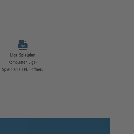
Liga-Spielplan
Kompletten Liga-
Spielplan als PDF öffnen.