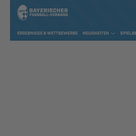
ERGEBNISSE & WETTBEWERBE
NEUIGKEITEN
SPIELB