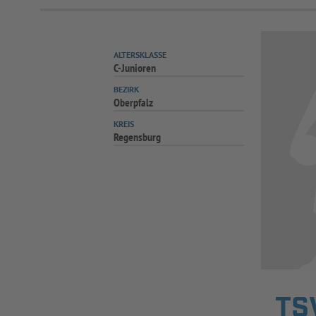
ALTERSKLASSE
C-Junioren
BEZIRK
Oberpfalz
KREIS
Regensburg
TS