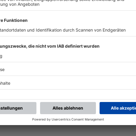
piele.