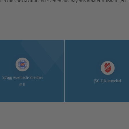
uch die spektakulärsten Szenen aus Bayerns Amateurfußball, jetzt
SpVgg Auerbach-
Streithei
(SG 1) Kammeltal
m II