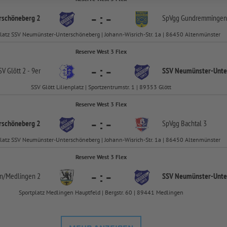
-
:
-
rschöneberg 2
SpVgg Gundremmingen
latz SSV Neumünster-Unterschöneberg | Johann-Wisrich-Str. 1a | 86450 Altenmünster
Reserve West 3 Flex
-
:
-
SV Glött 2 -
9er
SSV Neumünster-
Unte
SSV Glött Lilienplatz | Sportzentrumstr. 1 | 89353 Glött
Reserve West 3 Flex
-
:
-
rschöneberg 2
SpVgg Bachtal 3
latz SSV Neumünster-Unterschöneberg | Johann-Wisrich-Str. 1a | 86450 Altenmünster
Reserve West 3 Flex
-
:
-
n/
Medlingen 2
SSV Neumünster-
Unte
Sportplatz Medlingen Hauptfeld | Bergstr. 60 | 89441 Medlingen