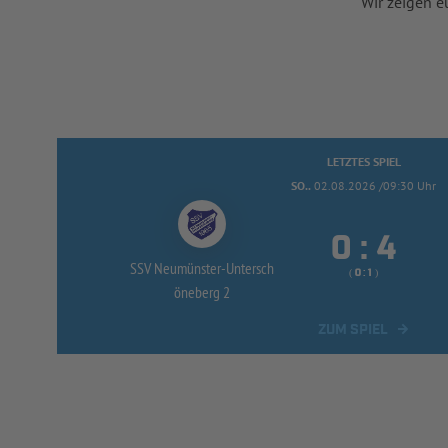
Wir zeigen e
LETZTES SPIEL
SO..
02.08.2026 /09:30 Uhr


:
SSV Neumünster-
Untersch
( 
 )
:
öneberg 2
ZUM SPIEL