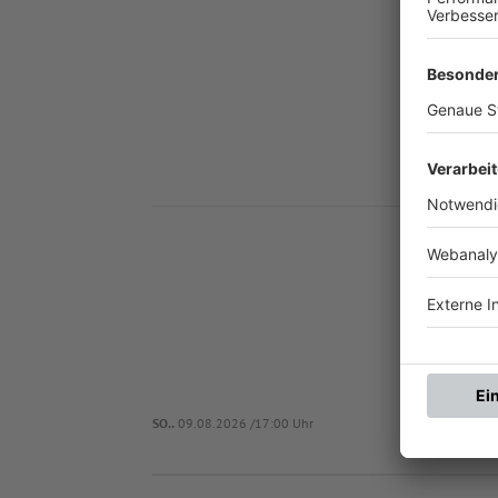
Nä
(S
SO..
09.08.2026 /17:00 Uhr