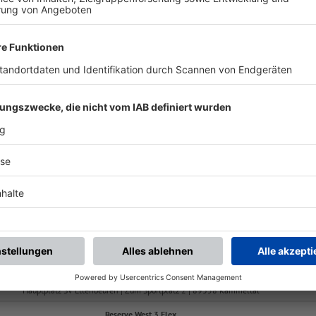
ALLE NEWS
chste Spiele
Letzte Spiele
Kompletter Spielplan
FS/H/K-FS/D/1
-
:
-
G 1) Kammeltal
SSV Neumünster-
Unte
Hauptplatz SV Ettenbeuren | Zum Sportplatz 2 | 89358 Kammeltal
Reserve West 3 Flex