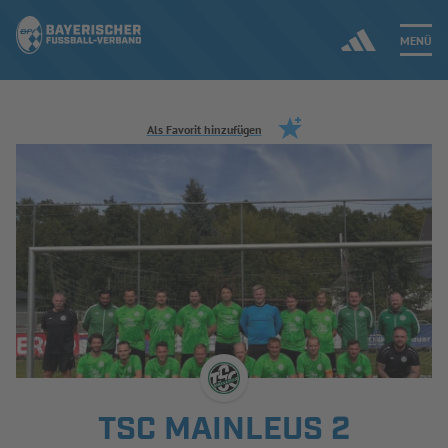
MENÜ
Jetzt einloggen
Als Favorit hinzufügen
ERGEBNISSE & WETTBEWERBE
NEUIGKEITEN
SPIELBETRIEB & VERBANDSLEBEN
AUSBILDUNG & FÖRDERUNG
DER VERBAND
TSC MAINLEUS 2