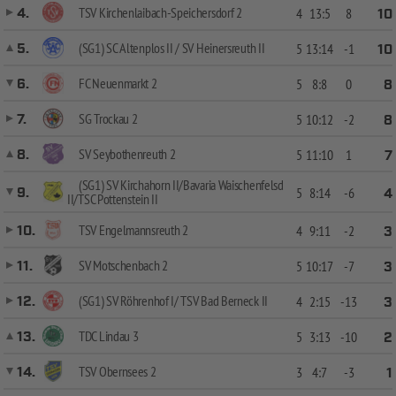
TSV Kirchenlaibach-Speichersdorf 2
4.
4
13:5
8
10
(SG1) SC Altenplos II / SV Heinersreuth II
5.
5
13:14
-1
10
FC Neuenmarkt 2
6.
5
8:8
0
8
SG Trockau 2
7.
5
10:12
-2
8
SV Seybothenreuth 2
8.
5
11:10
1
7
(SG1) SV Kirchahorn II/Bavaria Waischenfelsd
9.
5
8:14
-6
4
II/TSC Pottenstein II
TSV Engelmannsreuth 2
10.
4
9:11
-2
3
SV Motschenbach 2
11.
5
10:17
-7
3
(SG1) SV Röhrenhof I/ TSV Bad Berneck II
12.
4
2:15
-13
3
TDC Lindau 3
13.
5
3:13
-10
2
TSV Obernsees 2
14.
3
4:7
-3
1