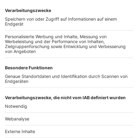
TOP-VEREINE
TOP-PARTNER
SFV
DFB
UEFA
FIFA
Nutzungsbedingungen
Datenschutz
Impressum