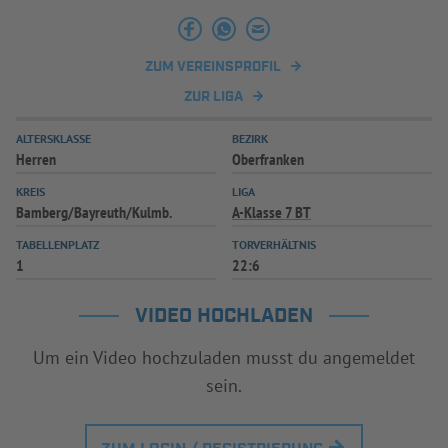
INFOTHEK
SPIELPLUS
ZUM VEREINSPROFIL
ZUR LIGA
ALTERSKLASSE
BEZIRK
Herren
Oberfranken
KREIS
LIGA
Bamberg/Bayreuth/Kulmb.
A-Klasse 7 BT
TABELLENPLATZ
TORVERHÄLTNIS
1
22:6
VIDEO HOCHLADEN
Um ein Video hochzuladen musst du angemeldet
sein.