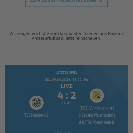
ZUM LOGIN / REGISTRIERUNG
Wir zeigen euch die spektakulärsten Szenen aus Bayerns
Amateurfußball, jetzt reinschauen!
LETZTES SPIEL
SO..
09.08.2026 /13:00 Uhr


:
( 
 )
:
(SG1) SV Kirchahorn I
TSC Mainleus 2
I/
Bavaria Waischenfels
d II/
TSC Pottenstein II