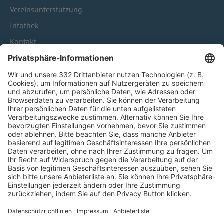
Vereinsunterstützung
Infothek
Kontakt
HÄUFIG BESUCHTE SEITEN
Pässe und Vereinswechsel
Trainerausbildung
Schulungsangebot Vereinsmitarbeiter
BFV-Geschäftsstellen
Trainerbörse
Login SpielPlus
FOLGE DEM BFV