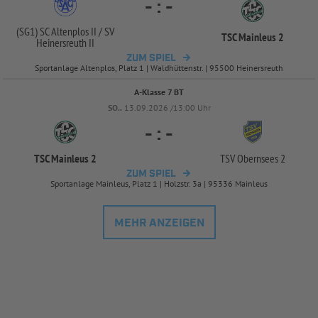
-
:
-
(SG1) SC Altenplos II /
SV
TSC Mainleus 2
Heinersreuth II
ZUM SPIEL
Sportanlage Altenplos, Platz 1 | Waldhüttenstr. | 95500 Heinersreuth
A-Klasse 7 BT
SO..
13.09.2026 /13:00 Uhr
-
:
-
TSC Mainleus 2
TSV Obernsees 2
ZUM SPIEL
Sportanlage Mainleus, Platz 1 | Holzstr. 3a | 95336 Mainleus
MEHR ANZEIGEN