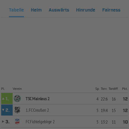
Tabelle
Heim
Auswärts
Hinrunde
Fairness
Pl.
Verein
Sp.
Torv.
Tordiff.
Pkt.
TSC Mainleus 2
1.
4
22:6
16
12
1. FC Creußen 2
2.
5
19:4
15
12
FC Fichtelgebirge 2
3.
5
13:2
11
10