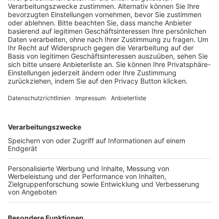
Schulungsangebot Vereinsmitarbeiter
BFV-Geschäftsstellen
Trainerbörse
Login SpielPlus
FOLGE DEM BFV
TOP-VEREINE
TOP-PARTNER