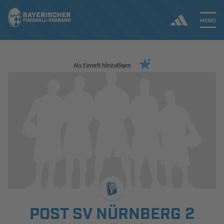
MENÜ
Jetzt einloggen
Als Favorit hinzufügen
ERGEBNISSE & WETTBEWERBE
NEUIGKEITEN
SPIELBETRIEB & VERBANDSLEBEN
AUSBILDUNG & FÖRDERUNG
DER VERBAND
POST SV NÜRNBERG 2