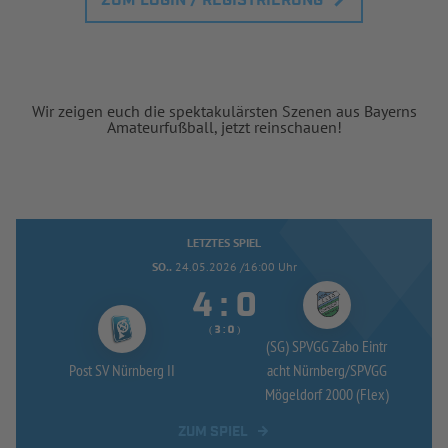
ZUM LOGIN / REGISTRIERUNG
Wir zeigen euch die spektakulärsten Szenen aus Bayerns
Amateurfußball, jetzt reinschauen!
LETZTES SPIEL
SO..
24.05.2026 /16:00 Uhr


:
( 
 )
:
(SG) SPVGG Zabo Eintr
Post SV Nürnberg II
acht Nürnberg/
SPVGG
Mögeldorf 2000 (Flex)
ZUM SPIEL