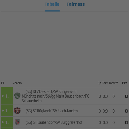
Tabelle
Fairness
Pl.
Verein
Sp.
Torv.
Tordiff.
Pkt.
(SG) DTV Diespeck/SV Steigerwald
Münchsteinach/SpVgg Markt Baudenbach/FC
1.
0
0:0
0
0
Schauerheim
(SG) SC Rügland/TSV Flachslanden
1.
0
0:0
0
0
(SG) SF Laubendorf/SV Burggrafenhof
1.
0
0:0
0
0