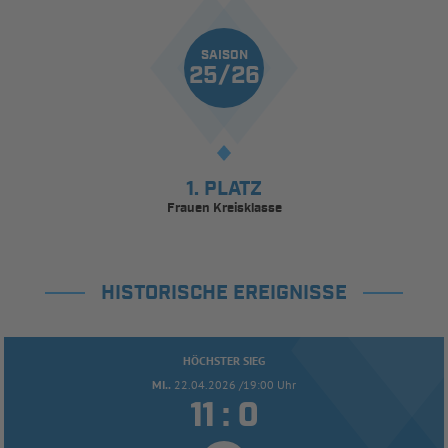
SAISON
25/26
1. PLATZ
Frauen Kreisklasse
HISTORISCHE EREIGNISSE
HÖCHSTER SIEG
MI..
22.04.2026 /19:00 Uhr


: