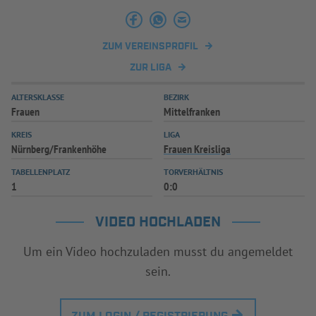
INFOTHEK
SPIELPLUS
ZUM VEREINSPROFIL
ZUR LIGA
ALTERSKLASSE
BEZIRK
Frauen
Mittelfranken
KREIS
LIGA
Nürnberg/Frankenhöhe
Frauen Kreisliga
TABELLENPLATZ
TORVERHÄLTNIS
1
0:0
VIDEO HOCHLADEN
Um ein Video hochzuladen musst du angemeldet
sein.