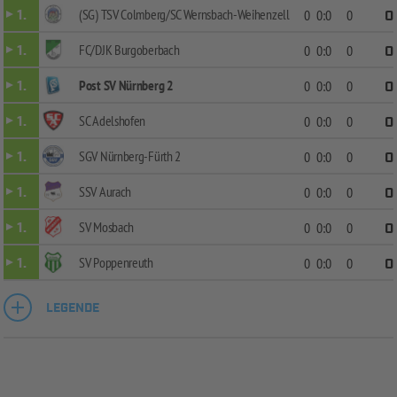
(SG) TSV Colmberg/SC Wernsbach-Weihenzell
1.
0
0:0
0
0
FC/DJK Burgoberbach
1.
0
0:0
0
0
Post SV Nürnberg 2
1.
0
0:0
0
0
SC Adelshofen
1.
0
0:0
0
0
SGV Nürnberg-Fürth 2
1.
0
0:0
0
0
SSV Aurach
1.
0
0:0
0
0
SV Mosbach
1.
0
0:0
0
0
SV Poppenreuth
1.
0
0:0
0
0
LEGENDE