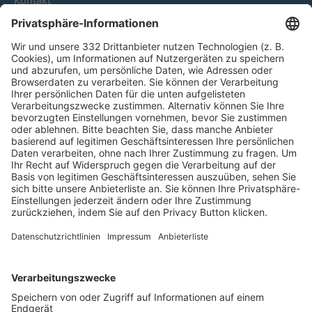
HÄUFIG BESUCHTE SEITEN
Pässe und Vereinswechsel
Trainerausbildung
Schulungsangebot Vereinsmitarbeiter
BFV-Geschäftsstellen
Trainerbörse
Login SpielPlus
FOLGE DEM BFV
TOP-VEREINE