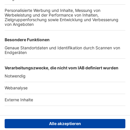
TOP-PARTNER
SFV
DFB
UEFA
FIFA
Nutzungsbedingungen
Datenschutz
Impressum