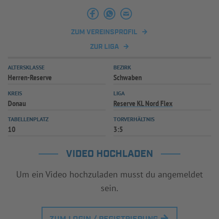
INFOTHEK
SPIELPLUS
ZUM VEREINSPROFIL
ZUR LIGA
ALTERSKLASSE
BEZIRK
Herren-Reserve
Schwaben
KREIS
LIGA
Donau
Reserve KL Nord Flex
TABELLENPLATZ
TORVERHÄLTNIS
10
3:5
VIDEO HOCHLADEN
Um ein Video hochzuladen musst du angemeldet
sein.