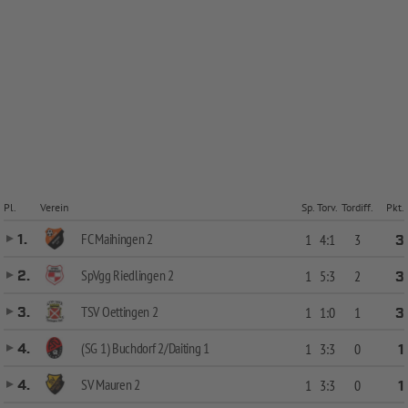
Pl.
Verein
Sp.
Torv.
Tordiff.
Pkt.
FC Maihingen 2
1.
1
4:1
3
3
SpVgg Riedlingen 2
2.
1
5:3
2
3
TSV Oettingen 2
3.
1
1:0
1
3
(SG 1) Buchdorf 2/Daiting 1
4.
1
3:3
0
1
SV Mauren 2
4.
1
3:3
0
1