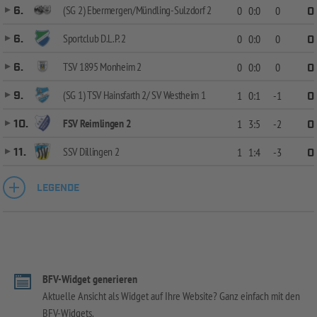
(SG 2) Ebermergen/Mündling-Sulzdorf 2
6.
0
0:0
0
0
Sportclub D.L.P. 2
6.
0
0:0
0
0
TSV 1895 Monheim 2
6.
0
0:0
0
0
(SG 1) TSV Hainsfarth 2/ SV Westheim 1
9.
1
0:1
-1
0
FSV Reimlingen 2
10.
1
3:5
-2
0
SSV Dillingen 2
11.
1
1:4
-3
0
LEGENDE
BFV-Widget generieren
Aktuelle Ansicht als Widget auf Ihre Website? Ganz einfach mit den
BFV-Widgets.