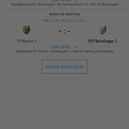
ZUM SPIEL
Sportgelände FSV Reimlingen | Am Sommerkeller 11 | 86756 Reimlingen
Reserve KL Nord Flex
SO..
13.09.2026 /13:15 Uhr
-
:
-
SV Mauren 2
FSV Reimlingen 2
ZUM SPIEL
Hauptplatz SV Mauren | Reinbergstr. 1 | 86655 Harburg (Schwaben)
MEHR ANZEIGEN