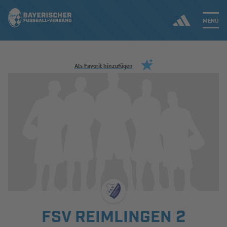
MENÜ
Jetzt einloggen
Als Favorit hinzufügen
ERGEBNISSE & WETTBEWERBE
NEUIGKEITEN
SPIELBETRIEB & VERBANDSLEBEN
AUSBILDUNG & FÖRDERUNG
DER VERBAND
FSV REIMLINGEN 2