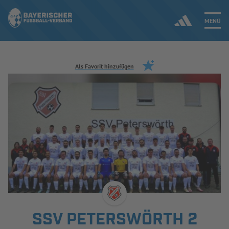
MENÜ
Jetzt einloggen
Als Favorit hinzufügen
ERGEBNISSE & WETTBEWERBE
NEUIGKEITEN
SPIELBETRIEB & VERBANDSLEBEN
AUSBILDUNG & FÖRDERUNG
DER VERBAND
SSV PETERSWÖRTH 2