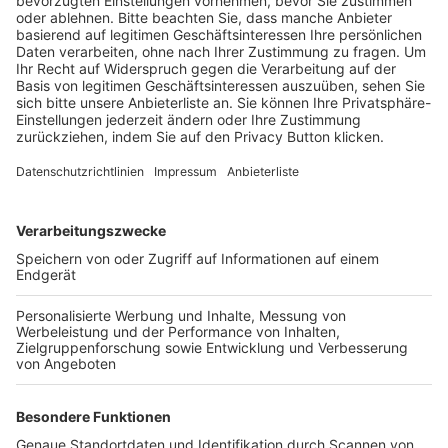
BFV-Geschäftsstellen
Trainerbörse
Login SpielPlus
FOLGE DEM BFV
TOP-VEREINE
TOP-PARTNER