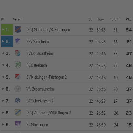
Pl.
Verein
Sp.
Torv.
Tordiff.
Pkt.
(SG) Mödingen/B.-Finningen
1.
22
69:18
51
54
SSV Steinheim
2.
22
94:28
66
51
SV Donaualtheim
3.
22
49:16
33
47
FC Osterbuch
4.
22
48:23
25
46
SV Kicklingen-Fristingen 2
5.
22
48:18
30
46
VfL Zusamaltheim
6.
22
56:36
20
37
BC Schretzheim 2
7.
22
46:29
17
37
(SG) Ziertheim/Wittislingen 2
8.
22
26:52
-26
23
SC Mörslingen
9.
22
26:50
-24
15