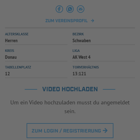
INFOTHEK
SPIELPLUS
ZUM VEREINSPROFIL
ALTERSKLASSE
BEZIRK
Herren
Schwaben
KREIS
LIGA
Donau
AK West 4
TABELLENPLATZ
TORVERHÄLTNIS
12
13:121
VIDEO HOCHLADEN
Um ein Video hochzuladen musst du angemeldet
sein.
ZUM LOGIN / REGISTRIERUNG