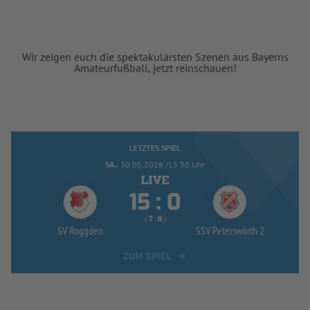
Wir zeigen euch die spektakulärsten Szenen aus Bayerns
Amateurfußball, jetzt reinschauen!
LETZTES SPIEL
SA..
30.05.2026 /15:30 Uhr


:
( 
 )
:
SV Roggden
SSV Peterswörth 2
ZUM SPIEL