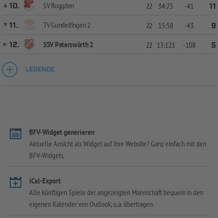
SV Roggden
10.
22
34:75
-41
11
TV Gundelfingen 2
11.
22
15:58
-43
9
SSV Peterswörth 2
12.
22
13:121
-108
5
LEGENDE
BFV-Widget generieren
Aktuelle Ansicht als Widget auf Ihre Website? Ganz einfach mit den
BFV-Widgets.
iCal-Export
Alle künftigen Spiele der angezeigten Mannschaft bequem in den
eigenen Kalender von Outlook, u.a. übertragen.