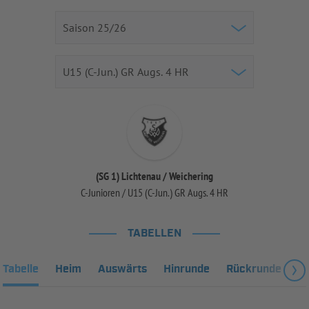
(SG 1) Lichtenau / Weichering
C-Junioren / U15 (C-Jun.) GR Augs. 4 HR
TABELLEN
Tabelle
Heim
Auswärts
Hinrunde
Rückrunde
Fa