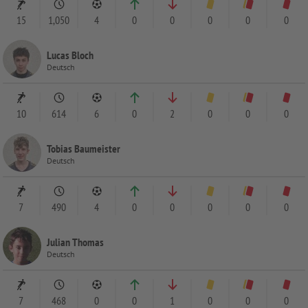
15
1,050
4
0
0
0
0
0
Lucas Bloch
Deutsch
10
614
6
0
2
0
0
0
Tobias Baumeister
Deutsch
7
490
4
0
0
0
0
0
Julian Thomas
Deutsch
7
468
0
0
1
0
0
0