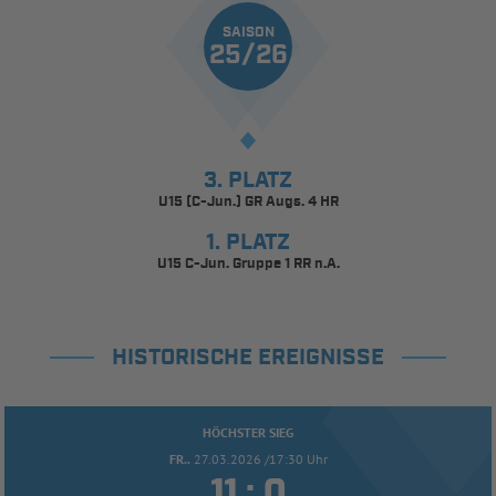
SAISON
25/26
3. PLATZ
U15 (C-Jun.) GR Augs. 4 HR
1. PLATZ
U15 C-Jun. Gruppe 1 RR n.A.
HISTORISCHE EREIGNISSE
HÖCHSTER SIEG
FR..
27.03.2026 /17:30 Uhr


: