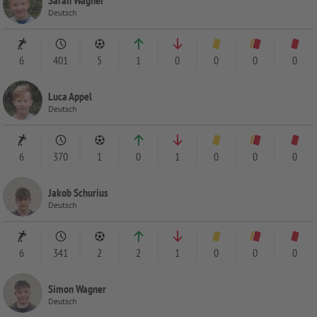
Sarah Wagner
Deutsch
6
401
5
1
0
0
0
0
Luca Appel
Deutsch
6
370
1
0
1
0
0
0
Jakob Schurius
Deutsch
6
341
2
2
1
0
0
0
Simon Wagner
Deutsch