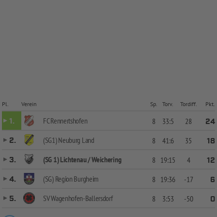
Pl.
Verein
Sp.
Torv.
Tordiff.
Pkt.
FC Rennertshofen
1.
8
33:5
28
24
(SG1) Neuburg Land
2.
8
41:6
35
18
(SG 1) Lichtenau / Weichering
3.
8
19:15
4
12
(SG) Region Burgheim
4.
8
19:36
-17
6
SV Wagenhofen-Ballersdorf
5.
8
3:53
-50
0