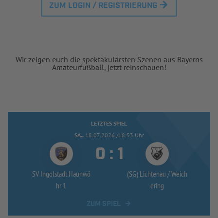
ZUM LOGIN / REGISTRIERUNG
Wir zeigen euch die spektakulärsten Szenen aus Bayerns
Amateurfußball, jetzt reinschauen!
LETZTES SPIEL
SA..
18.07.2026 /18:53 Uhr


:
SV Ingolstadt Haunwö
(SG) Lichtenau /
Weich
hr 1
ering
ZUM SPIEL