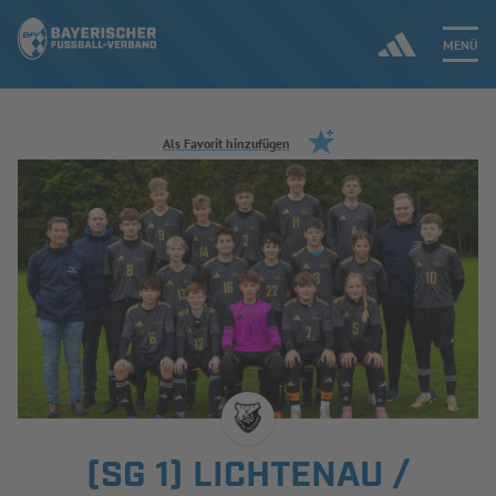
MENÜ
Jetzt einloggen
Als Favorit hinzufügen
ERGEBNISSE & WETTBEWERBE
NEUIGKEITEN
SPIELBETRIEB & VERBANDSLEBEN
AUSBILDUNG & FÖRDERUNG
DER VERBAND
(SG 1) LICHTENAU /