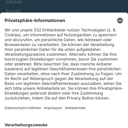
Infothek
Kontakt
HÄUFIG BESUCHTE SEITEN
Pässe und Vereinswechsel
Trainerausbildung
Schulungsangebot Vereinsmitarbeiter
BFV-Geschäftsstellen
Trainerbörse
Login SpielPlus
FOLGE DEM BFV