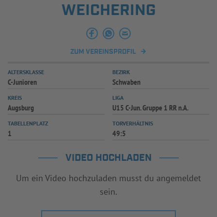
WEICHERING
INFOTHEK
SPIELPLUS
ZUM VEREINSPROFIL
ALTERSKLASSE
BEZIRK
C-Junioren
Schwaben
KREIS
LIGA
Augsburg
U15 C-Jun. Gruppe 1 RR n.A.
TABELLENPLATZ
TORVERHÄLTNIS
1
49:5
VIDEO HOCHLADEN
Um ein Video hochzuladen musst du angemeldet
sein.