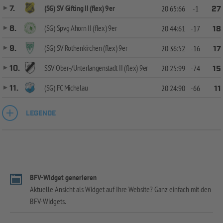
(SG) SV Gifting II (flex) 9er
7.
20
65:66
-1
27
(SG) Spvg Ahorn II (flex) 9er
8.
20
44:61
-17
18
(SG) SV Rothenkirchen (flex) 9er
9.
20
36:52
-16
17
SSV Ober-/Unterlangenstadt II (flex) 9er
10.
20
25:99
-74
15
(SG) FC Michelau
11.
20
24:90
-66
11
LEGENDE
BFV-Widget generieren
Aktuelle Ansicht als Widget auf Ihre Website? Ganz einfach mit den
BFV-Widgets.