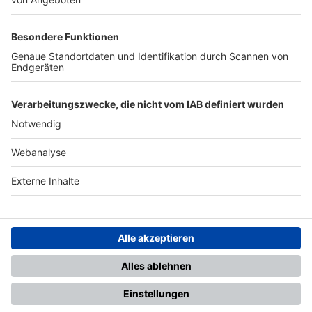
TOP-PARTNER
SFV
DFB
UEFA
FIFA
Nutzungsbedingungen
Datenschutz
Impressum