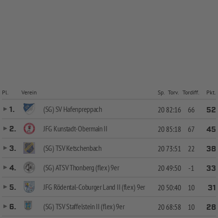
Pl.
Verein
Sp.
Torv.
Tordiff.
Pkt.
(SG) SV Hafenpreppach
1.
20
82:16
66
52
JFG Kunstadt-Obermain II
2.
20
85:18
67
45
(SG) TSV Ketschenbach
3.
20
73:51
22
38
(SG) ATSV Thonberg (flex) 9er
4.
20
49:50
-1
33
JFG Rödental-Coburger Land II (flex) 9er
5.
20
50:40
10
31
(SG) TSV Staffelstein II (flex) 9er
6.
20
68:58
10
28