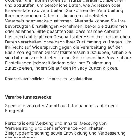
Pässe und Vereinswechsel
Trainerausbildung
Schulungsangebot Vereinsmitarbeiter
BFV-Geschäftsstellen
Trainerbörse
Login SpielPlus
FOLGE DEM BFV
TOP-VEREINE