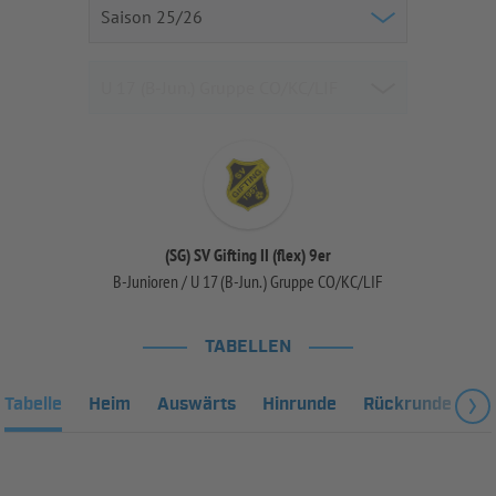
(SG) SV Gifting II (flex) 9er
B-Junioren / U 17 (B-Jun.) Gruppe CO/KC/LIF
TABELLEN
Tabelle
Heim
Auswärts
Hinrunde
Rückrunde
Fa