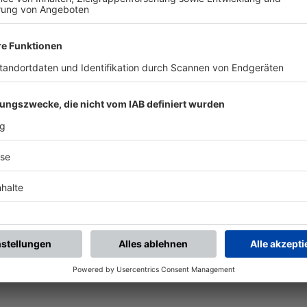
chste Spiele
Letzte Spiele
Kompletter Spielplan
piele.