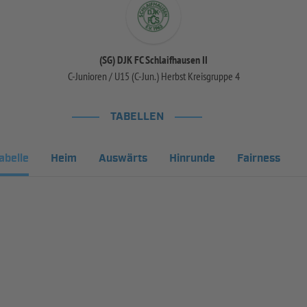
(SG) DJK FC Schlaifhausen II
C-Junioren / U15 (C-Jun.) Herbst Kreisgruppe 4
TABELLEN
abelle
Heim
Auswärts
Hinrunde
Fairness