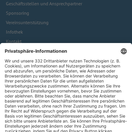
Geschäftsstellen und Ansprechpartner
Sponsoring
Vereinsunterstützung
Infothek
Kontakt
HÄUFIG BESUCHTE SEITEN
Pässe und Vereinswechsel
Trainerausbildung
Schulungsangebot Vereinsmitarbeiter
BFV-Geschäftsstellen
Trainerbörse
Login SpielPlus