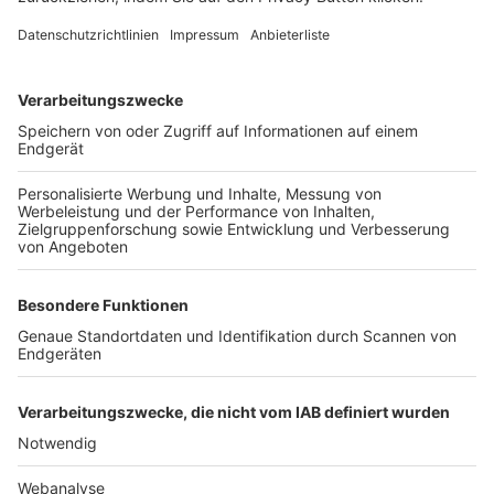
FOLGE DEM BFV
TOP-VEREINE
TOP-PARTNER
SFV
DFB
UEFA
FIFA