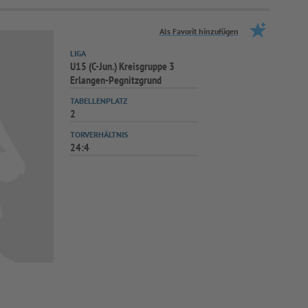
Als Favorit hinzufügen
LIGA
U15 (C-Jun.) Kreisgruppe 3
Erlangen-Pegnitzgrund
TABELLENPLATZ
2
TORVERHÄLTNIS
24:4