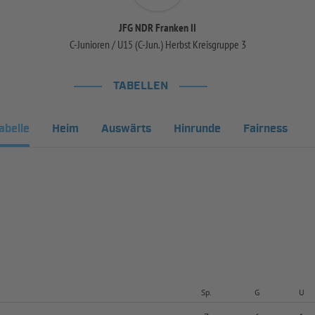
JFG NDR Franken II
C-Junioren / U15 (C-Jun.) Herbst Kreisgruppe 3
TABELLEN
abelle
Heim
Auswärts
Hinrunde
Fairness
Sp.
G
U