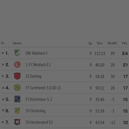
Pl.
Verein
Sp.
Torv.
Tordiff.
Pkt.
DJK Waldram 2
1.
9
112:13
99
24
1. FC Weidach E2
2.
9
40:20
20
21
SC Deining
3.
9
58:28
30
17
FF Geretsried 3 (U10-2)
4.
9
50:22
28
17
FC Kochelsee-S. 2
5.
9
35:40
-5
15
SV Söchering
6.
9
55:58
-3
15
SV Hechendorf E2
7.
9
42:54
-12
10