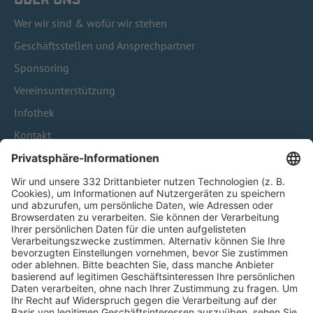
ÜBER UNS
Wer wir sind & wofür wir stehen
Geschäftsstellen und Ansprechpartner
Sponsoring
Vereinsunterstützung
Infothek
Kontakt
HÄUFIG BESUCHTE SEITEN
Pässe und Vereinswechsel
Trainerausbildung
Schulungsangebot Vereinsmitarbeiter
BFV-Geschäftsstellen
Trainerbörse
Login SpielPlus