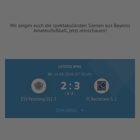
Wir zeigen euch die spektakulärsten Szenen aus Bayerns
Amateurfußball, jetzt reinschauen!
LETZTES SPIEL
DI..
16.06.2026 /17:30 Uhr


:
( 
 )
:
ESV Penzberg U11-
3
FC Kochelsee-
S. 2
ZUM SPIEL