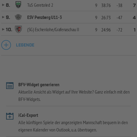
TuS Geretsried 2
8.
9
38:76
-38
7
ESV Penzberg U11-3
9.
9
26:73
-47
4
(SG) Eschenlohe/Grafenaschau II
10.
9
24:96
-72
1
LEGENDE
BFV-Widget generieren
Aktuelle Ansicht als Widget auf Ihre Website? Ganz einfach mit den
BFV-Widgets.
iCal-Export
Alle künftigen Spiele der angezeigten Mannschaft bequem in den
eigenen Kalender von Outlook, u.a. übertragen.