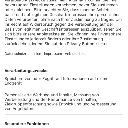
Schulungsangebot Vereinsmitarbeiter
BFV-Geschäftsstellen
Trainerbörse
Login SpielPlus
FOLGE DEM BFV
TOP-VEREINE
TOP-PARTNER