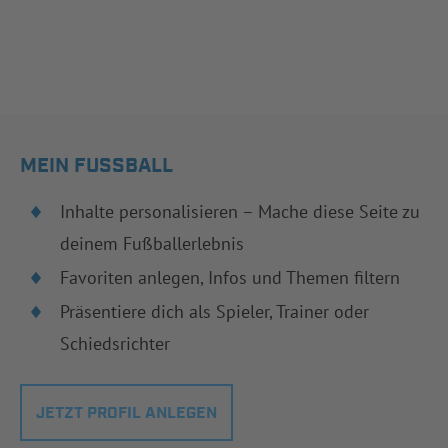
MEIN FUSSBALL
Inhalte personalisieren – Mache diese Seite zu
deinem Fußballerlebnis
Favoriten anlegen, Infos und Themen filtern
Präsentiere dich als Spieler, Trainer oder
Schiedsrichter
JETZT PROFIL ANLEGEN