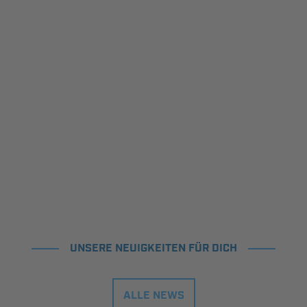
UNSERE NEUIGKEITEN FÜR DICH
ALLE NEWS