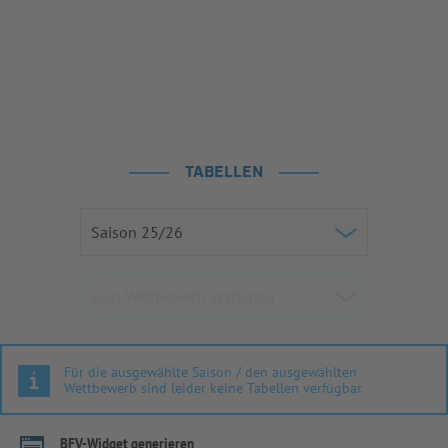
TABELLEN
Für die ausgewählte Saison / den ausgewählten
Wettbewerb sind leider keine Tabellen verfügbar
BFV-Widget generieren