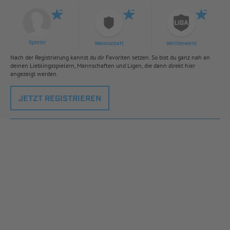
Spieler
Mannschaft
Wettbewerb
Nach der Registrierung kannst du dir Favoriten setzen. So bist du ganz nah an
deinen Lieblingsspielern, Mannschaften und Ligen, die dann direkt hier
angezeigt werden.
JETZT REGISTRIEREN