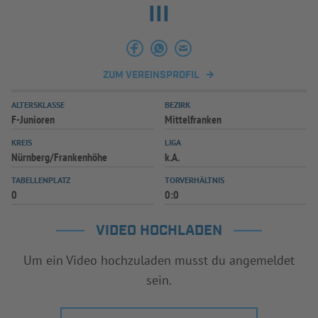
III
ZUM VEREINSPROFIL
ALTERSKLASSE
BEZIRK
F-Junioren
Mittelfranken
KREIS
LIGA
Nürnberg/Frankenhöhe
k.A.
TABELLENPLATZ
TORVERHÄLTNIS
0
0:0
VIDEO HOCHLADEN
Um ein Video hochzuladen musst du angemeldet
sein.