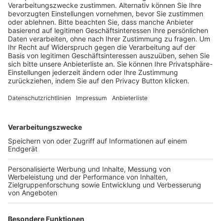
Schulungsangebot Vereinsmitarbeiter
BFV-Geschäftsstellen
Trainerbörse
Login SpielPlus
FOLGE DEM BFV
TOP-VEREINE
TOP-PARTNER