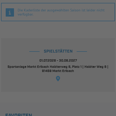
Die Kaderliste der ausgewählten Saison ist leider nicht
verfügbar.
SPIELSTÄTTEN
01.07.2026 - 30.06.2027
Sportanlage Markt Erlbach Haidterweg 6, Platz 1 | Haidter Weg 6 |
91459 Markt Erlbach
FAVORITEN