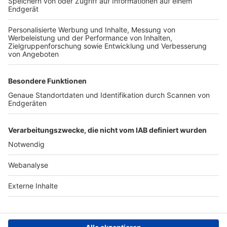
TOP-VEREINE
TOP-PARTNER
SFV
DFB
UEFA
FIFA
Nutzungsbedingungen
Datenschutz
Impressum