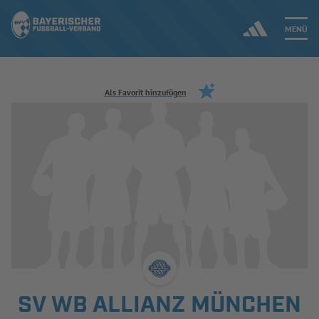
MENÜ
Jetzt einloggen
Als Favorit hinzufügen
ERGEBNISSE & WETTBEWERBE
NEUIGKEITEN
SPIELBETRIEB & VERBANDSLEBEN
AUSBILDUNG & FÖRDERUNG
DER VERBAND
SV WB ALLIANZ MÜNCHEN