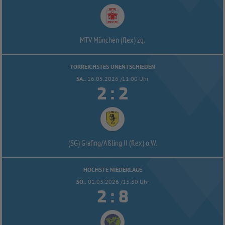
MTV München (flex) zg.
TORREICHSTES UNENTSCHIEDEN
SA..
16.05.2026 /11:00 Uhr


:
(SG) Grafing/
Aßling II (flex) o.W.
HÖCHSTE NIEDERLAGE
SO..
01.03.2026 /13:30 Uhr


: