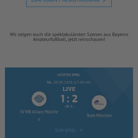
ZUM LOGIN / REGISTRIERUNG
Wir zeigen euch die spektakulärsten Szenen aus Bayerns
Amateurfußball, jetzt reinschauen!
LETZTES SPIEL
SA..
30.05.2026 /17:00 Uhr


:
( 
 )
:
SV WB Allianz Münche
Team München
n
ZUM SPIEL