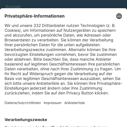
Kontakt
HÄUFIG BESUCHTE SEITEN
Pässe und Vereinswechsel
Trainerausbildung
Schulungsangebot Vereinsmitarbeiter
BFV-Geschäftsstellen
Trainerbörse
Login SpielPlus
FOLGE DEM BFV