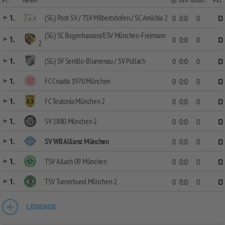
Pl.
Verein
Sp.
Torv.
Tordiff.
Pkt.
(SG) Post-SV / TSV Milbertshofen / SC Amicitia 2
1.
0
0:0
0
0
(SG) SC Bogenhausen/ESV München-Freimann
1.
0
0:0
0
0
2
(SG) SV Sentilo-Blumenau / SV Pullach
1.
0
0:0
0
0
FC Croatia 1970 München
1.
0
0:0
0
0
FC Teutonia München 2
1.
0
0:0
0
0
SV 1880 München 2
1.
0
0:0
0
0
SV WB Allianz München
1.
0
0:0
0
0
TSV Allach 09 München
1.
0
0:0
0
0
TSV Turnerbund München 2
1.
0
0:0
0
0
LEGENDE