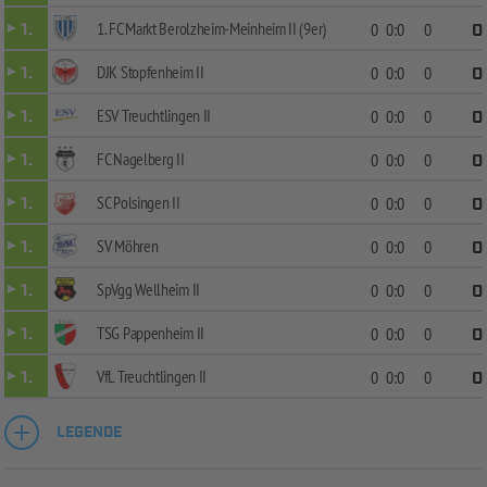
1. FC Markt Berolzheim-Meinheim II (9er)
1.
0
0:0
0
0
DJK Stopfenheim II
1.
0
0:0
0
0
ESV Treuchtlingen II
1.
0
0:0
0
0
FC Nagelberg II
1.
0
0:0
0
0
SC Polsingen II
1.
0
0:0
0
0
SV Möhren
1.
0
0:0
0
0
SpVgg Wellheim II
1.
0
0:0
0
0
TSG Pappenheim II
1.
0
0:0
0
0
VfL Treuchtlingen II
1.
0
0:0
0
0
LEGENDE