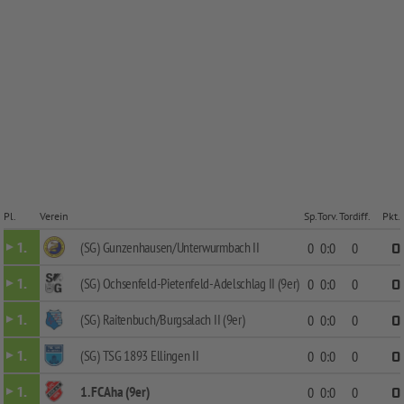
Pl.
Verein
Sp.
Torv.
Tordiff.
Pkt.
(SG) Gunzenhausen/Unterwurmbach II
1.
0
0:0
0
0
(SG) Ochsenfeld-Pietenfeld-Adelschlag II (9er)
1.
0
0:0
0
0
(SG) Raitenbuch/Burgsalach II (9er)
1.
0
0:0
0
0
(SG) TSG 1893 Ellingen II
1.
0
0:0
0
0
1. FC Aha (9er)
1.
0
0:0
0
0