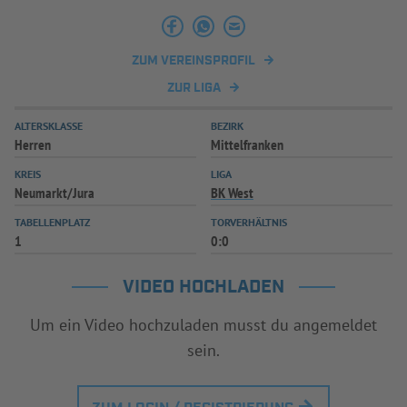
INFOTHEK
SPIELPLUS
ZUM VEREINSPROFIL
ZUR LIGA
ALTERSKLASSE
BEZIRK
Herren
Mittelfranken
KREIS
LIGA
Neumarkt/Jura
BK West
TABELLENPLATZ
TORVERHÄLTNIS
1
0:0
VIDEO HOCHLADEN
Um ein Video hochzuladen musst du angemeldet
sein.