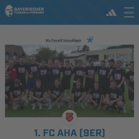
MENÜ
Jetzt einloggen
Als Favorit hinzufügen
ERGEBNISSE & WETTBEWERBE
NEUIGKEITEN
SPIELBETRIEB & VERBANDSLEBEN
AUSBILDUNG & FÖRDERUNG
DER VERBAND
1. FC AHA (9ER)