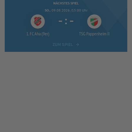
NÄCHSTES SPIEL
SO..
09.08.2026 /15:00 Uhr
-
:
-
1. FC Aha (9er)
TSG Pappenheim II
ZUM SPIEL