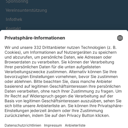
Sponsoring
Vereinsunterstützung
Infothek
Kontakt
HÄUFIG BESUCHTE SEITEN
Pässe und Vereinswechsel
Trainerausbildung
Schulungsangebot Vereinsmitarbeiter
BFV-Geschäftsstellen
Trainerbörse
Login SpielPlus
FOLGE DEM BFV