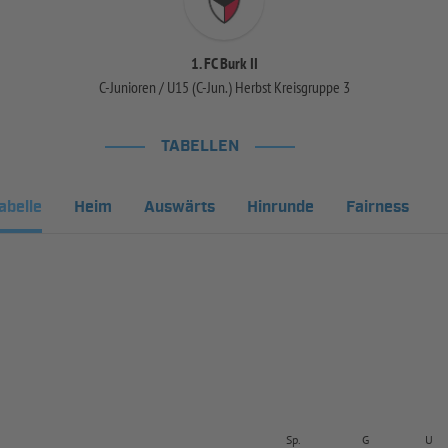
1. FC Burk II
C-Junioren / U15 (C-Jun.) Herbst Kreisgruppe 3
TABELLEN
abelle
Heim
Auswärts
Hinrunde
Fairness
Sp.
G
U