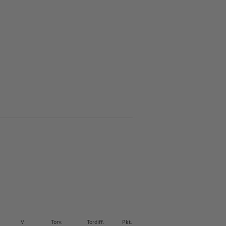
V
Torv.
Tordiff.
Pkt.