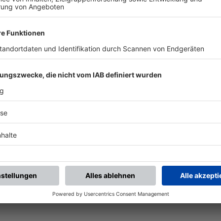
chste Spiele
Letzte Spiele
Kompletter Spielplan
piele.