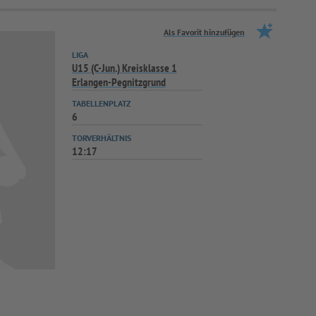
Als Favorit hinzufügen
LIGA
U15 (C-Jun.) Kreisklasse 1
Erlangen-Pegnitzgrund
TABELLENPLATZ
6
TORVERHÄLTNIS
12:17