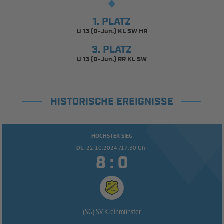
1. PLATZ
U 13 (D-Jun.) KL SW HR
3. PLATZ
U 13 (D-Jun.) RR KL SW
HISTORISCHE EREIGNISSE
HÖCHSTER SIEG
DI..
22.10.2024 /17:30 Uhr


:
(SG) SV Kleinmünster