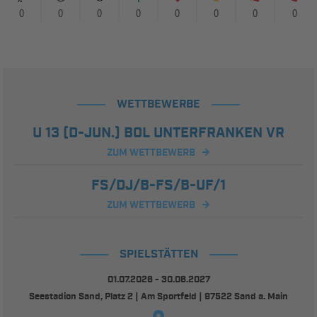
0
0
0
0
0
0
0
0
WETTBEWERBE
U 13 (D-JUN.) BOL UNTERFRANKEN VR
ZUM WETTBEWERB
FS/DJ/B-FS/B-UF/1
ZUM WETTBEWERB
SPIELSTÄTTEN
01.07.2026 - 30.06.2027
Seestadion Sand, Platz 2 | Am Sportfeld | 97522 Sand a. Main