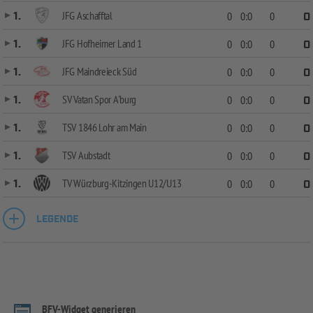
JFG Aschafftal
1.
0
0:0
0
0
JFG Hofheimer Land 1
1.
0
0:0
0
0
JFG Maindreieck Süd
1.
0
0:0
0
0
SV Vatan Spor A'burg
1.
0
0:0
0
0
TSV 1846 Lohr am Main
1.
0
0:0
0
0
TSV Aubstadt
1.
0
0:0
0
0
TV Würzburg-Kitzingen U12/U13
1.
0
0:0
0
0
LEGENDE
BFV-Widget generieren