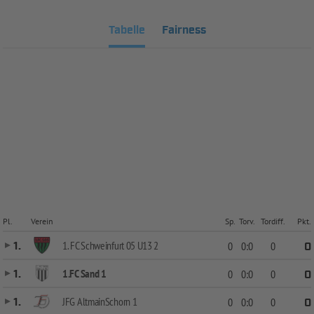
Tabelle
Fairness
Pl.
Verein
Sp.
Torv.
Tordiff.
Pkt.
1. FC Schweinfurt 05 U13 2
1.
0
0:0
0
0
1.FC Sand 1
1.
0
0:0
0
0
JFG AltmainSchorn 1
1.
0
0:0
0
0