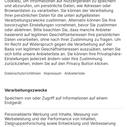
Pässe und Vereinswechsel
Trainerausbildung
Schulungsangebot Vereinsmitarbeiter
BFV-Geschäftsstellen
Trainerbörse
Login SpielPlus
FOLGE DEM BFV
TOP-VEREINE