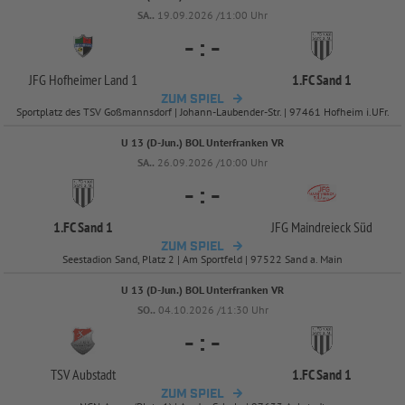
SA..
19.09.2026 /11:00 Uhr
-
:
-
JFG Hofheimer Land 1
1.FC Sand 1
ZUM SPIEL
Sportplatz des TSV Goßmannsdorf | Johann-Laubender-Str. | 97461 Hofheim i.UFr.
U 13 (D-Jun.) BOL Unterfranken VR
SA..
26.09.2026 /10:00 Uhr
-
:
-
1.FC Sand 1
JFG Maindreieck Süd
ZUM SPIEL
Seestadion Sand, Platz 2 | Am Sportfeld | 97522 Sand a. Main
U 13 (D-Jun.) BOL Unterfranken VR
SO..
04.10.2026 /11:30 Uhr
-
:
-
TSV Aubstadt
1.FC Sand 1
ZUM SPIEL