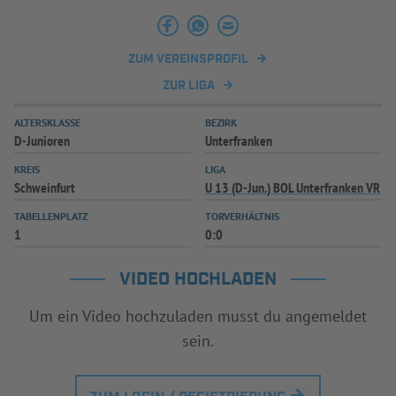
INFOTHEK
SPIELPLUS
ZUM VEREINSPROFIL
ZUR LIGA
ALTERSKLASSE
BEZIRK
D-Junioren
Unterfranken
KREIS
LIGA
Schweinfurt
U 13 (D-Jun.) BOL Unterfranken VR
TABELLENPLATZ
TORVERHÄLTNIS
1
0:0
VIDEO HOCHLADEN
Um ein Video hochzuladen musst du angemeldet
sein.