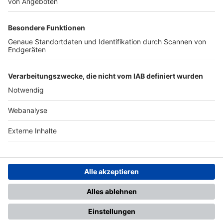
TOP-PARTNER
SFV
DFB
UEFA
FIFA
Nutzungsbedingungen
Datenschutz
Impressum