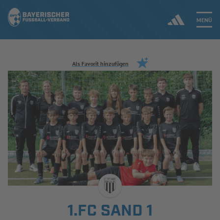
MENÜ
Jetzt einloggen
Als Favorit hinzufügen
ERGEBNISSE & WETTBEWERBE
NEUIGKEITEN
SPIELBETRIEB & VERBANDSLEBEN
AUSBILDUNG & FÖRDERUNG
DER VERBAND
1.FC SAND 1