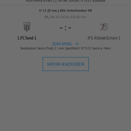
NGN-Arena (Platz 1) | An der Schule | 97633 Aubstadt
U 13 (D-Jun.) BOL Unterfranken VR
DI..
06.10.2026 /18:00 Uhr
-
:
-
1.FC Sand 1
JFG AltmainSchorn 1
ZUM SPIEL
Seestadion Sand, Platz 2 | Am Sportfeld | 97522 Sand a. Main
MEHR ANZEIGEN