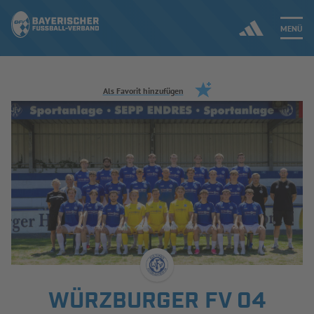
MENÜ
Jetzt einloggen
Als Favorit hinzufügen
ERGEBNISSE & WETTBEWERBE
NEUIGKEITEN
SPIELBETRIEB & VERBANDSLEBEN
AUSBILDUNG & FÖRDERUNG
DER VERBAND
WÜRZBURGER FV 04