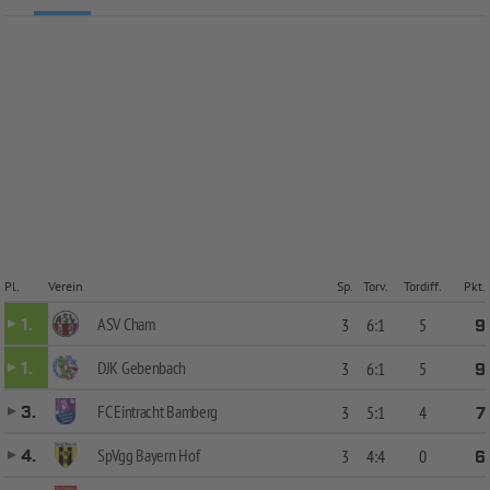
Pl.
Verein
Sp.
Torv.
Tordiff.
Pkt.
ASV Cham
1.
3
6:1
5
9
DJK Gebenbach
1.
3
6:1
5
9
FC Eintracht Bamberg
3.
3
5:1
4
7
SpVgg Bayern Hof
4.
3
4:4
0
6