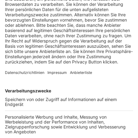
Trainerausbildung
Schulungsangebot Vereinsmitarbeiter
BFV-Geschäftsstellen
Trainerbörse
Login SpielPlus
FOLGE DEM BFV
TOP-VEREINE
TOP-PARTNER