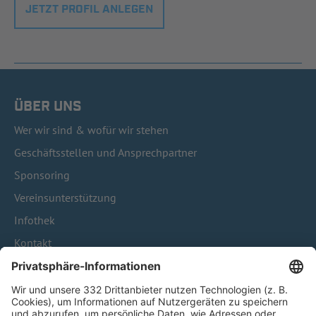
JETZT PROFIL ANLEGEN
ÜBER UNS
Wer wir sind & wofür wir stehen
Geschäftsstellen und Ansprechpartner
Sponsoring
Vereinsunterstützung
Infothek
Kontakt
HÄUFIG BESUCHTE SEITEN
Pässe und Vereinswechsel