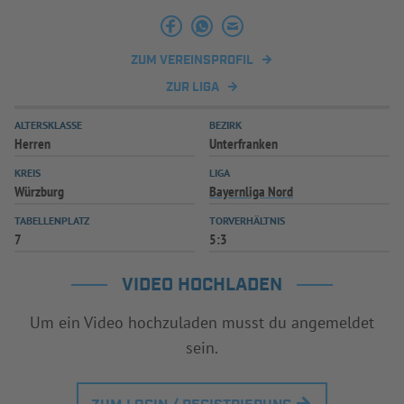
INFOTHEK
SPIELPLUS
ZUM VEREINSPROFIL
ZUR LIGA
ALTERSKLASSE
BEZIRK
Herren
Unterfranken
KREIS
LIGA
Würzburg
Bayernliga Nord
TABELLENPLATZ
TORVERHÄLTNIS
7
5:3
VIDEO HOCHLADEN
Um ein Video hochzuladen musst du angemeldet
sein.