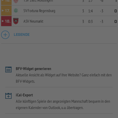
TSV 1861 Nördlingen
16.
3
1:7
-6
1
SV Fortuna Regensburg
17.
3
1:4
-3
0
ASV Neumarkt
18.
3
0:3
-3
0
LEGENDE
BFV-Widget generieren
Aktuelle Ansicht als Widget auf Ihre Website? Ganz einfach mit den
BFV-Widgets.
iCal-Export
Alle künftigen Spiele der angezeigten Mannschaft bequem in den
eigenen Kalender von Outlook, u.a. übertragen.