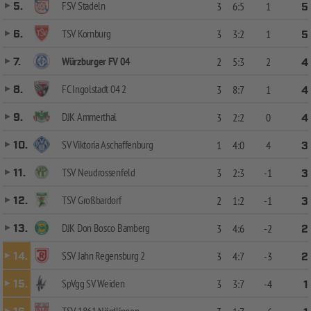
FSV Stadeln
5.
3
6:5
1
5
TSV Kornburg
6.
3
3:2
1
5
Würzburger FV 04
7.
2
5:3
2
4
FC Ingolstadt 04 2
8.
3
8:7
1
4
DJK Ammerthal
9.
3
2:2
0
4
SV Viktoria Aschaffenburg
10.
1
4:0
4
3
TSV Neudrossenfeld
11.
3
2:3
-1
3
TSV Großbardorf
12.
2
1:2
-1
3
DJK Don Bosco Bamberg
13.
3
4:6
-2
2
SSV Jahn Regensburg 2
14.
3
4:7
-3
2
SpVgg SV Weiden
15.
3
3:7
-4
1