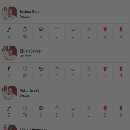
Joshua Kurz
Deutsch
3
82
0
2
1
1
0
0
Kilian Gruber
Deutsch
2
82
0
1
1
0
0
0
Peter Grübl
Deutsch
3
74
0
3
0
1
0
0
Carlo Schwarzer