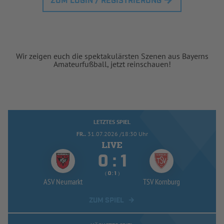
ZUM LOGIN / REGISTRIERUNG
Wir zeigen euch die spektakulärsten Szenen aus Bayerns
Amateurfußball, jetzt reinschauen!
LETZTES SPIEL
FR..
31.07.2026 /18:30 Uhr


:
( 
 )
:
ASV Neumarkt
TSV Kornburg
ZUM SPIEL