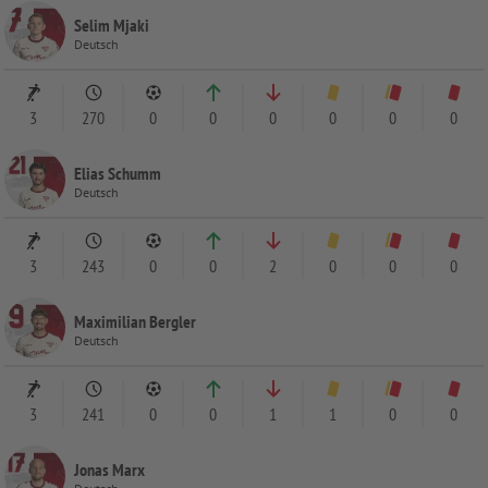
Selim Mjaki
Deutsch
3
270
0
0
0
0
0
0
Elias Schumm
Deutsch
3
243
0
0
2
0
0
0
Maximilian Bergler
Deutsch
3
241
0
0
1
1
0
0
Jonas Marx