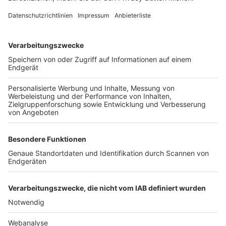
FOLGE DEM BFV
TOP-VEREINE
TOP-PARTNER
SFV
DFB
UEFA
FIFA