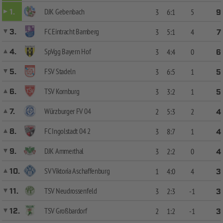
DJK Gebenbach
1.
3
6:1
5
9
FC Eintracht Bamberg
3.
3
5:1
4
7
SpVgg Bayern Hof
4.
3
4:4
0
6
FSV Stadeln
5.
3
6:5
1
5
TSV Kornburg
6.
3
3:2
1
5
Würzburger FV 04
7.
2
5:3
2
4
FC Ingolstadt 04 2
8.
3
8:7
1
4
DJK Ammerthal
9.
3
2:2
0
4
SV Viktoria Aschaffenburg
10.
1
4:0
4
3
TSV Neudrossenfeld
11.
3
2:3
-1
3
TSV Großbardorf
12.
2
1:2
-1
3