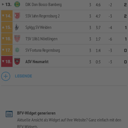
DJK Don Bosco Bamberg
13.
3
4:6
-2
2
SSV Jahn Regensburg 2
14.
3
4:7
-3
2
SpVgg SV Weiden
15.
3
3:7
-4
1
TSV 1861 Nördlingen
16.
3
1:7
-6
1
SV Fortuna Regensburg
17.
3
1:4
-3
0
ASV Neumarkt
18.
3
0:3
-3
0
LEGENDE
BFV-Widget generieren
Aktuelle Ansicht als Widget auf Ihre Website? Ganz einfach mit den
BFV-Widgets.