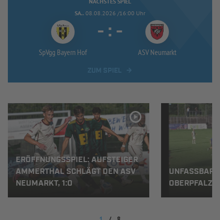
NÄCHSTES SPIEL
SA..
08.08.2026 /16:00 Uhr
-
:
-
SpVgg Bayern Hof
ASV Neumarkt
ZUM SPIEL
ERÖFFNUNGSSPIEL: AUFSTEIGER
AMMERTHAL SCHLÄGT DEN ASV
UNFASSBARES
NEUMARKT, 1:0
OBERPFALZ-D
1
/
8