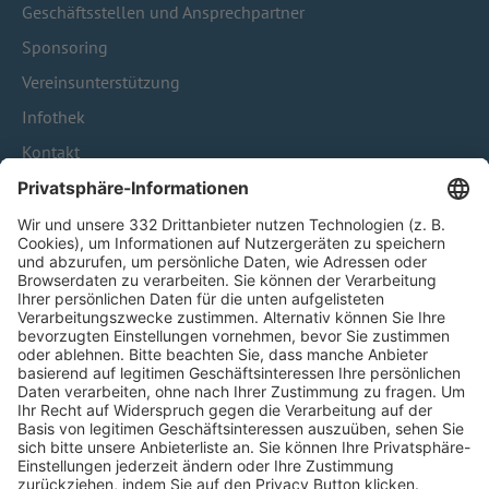
Geschäftsstellen und Ansprechpartner
Sponsoring
Vereinsunterstützung
Infothek
Kontakt
HÄUFIG BESUCHTE SEITEN
Pässe und Vereinswechsel
Trainerausbildung
Schulungsangebot Vereinsmitarbeiter
BFV-Geschäftsstellen
Trainerbörse
Login SpielPlus