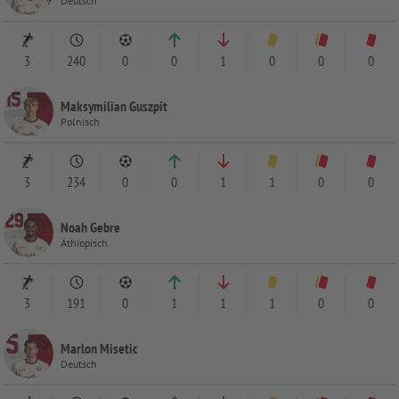
Deutsch
3
240
0
0
1
0
0
0
Maksymilian Guszpit
Polnisch
3
234
0
0
1
1
0
0
Noah Gebre
Äthiopisch
3
191
0
1
1
1
0
0
Marlon Misetic
Deutsch