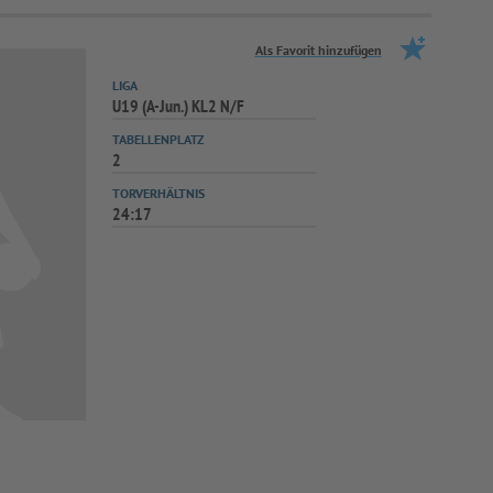
Als Favorit hinzufügen
LIGA
U19 (A-Jun.) KL2 N/F
TABELLENPLATZ
2
TORVERHÄLTNIS
24:17