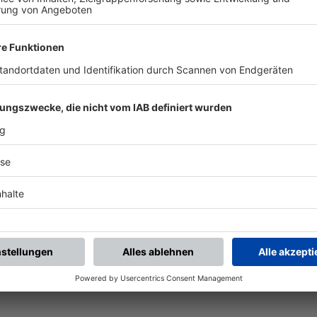
piele.