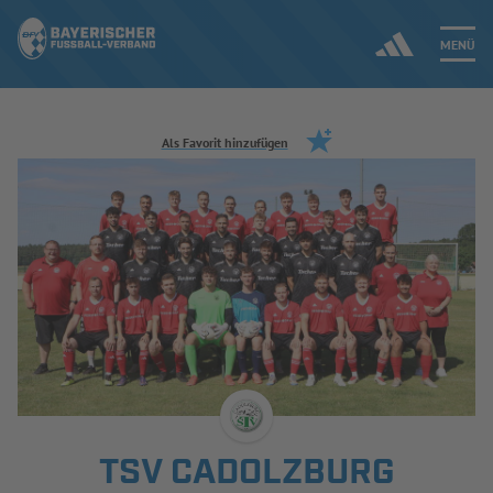
MENÜ
Jetzt einloggen
Als Favorit hinzufügen
ERGEBNISSE & WETTBEWERBE
NEUIGKEITEN
SPIELBETRIEB & VERBANDSLEBEN
AUSBILDUNG & FÖRDERUNG
DER VERBAND
TSV CADOLZBURG