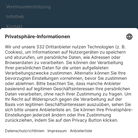
Vereinsunterstützung
Infothek
Kontakt
HÄUFIG BESUCHTE SEITEN
Pässe und Vereinswechsel
Trainerausbildung
Schulungsangebot Vereinsmitarbeiter
BFV-Geschäftsstellen
Trainerbörse
Login SpielPlus
FOLGE DEM BFV