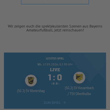
Wir zeigen euch die spektakulärsten Szenen aus Bayerns
Amateurfußball, jetzt reinschauen!
LETZTES SPIEL
SO..
17.05.2026 /12:30 Uhr


:
( 
 )
:
(SG 2) SV Hassenbach
(SG 2) SV Römershag
/
TSV Oberthulba
ZUM SPIEL