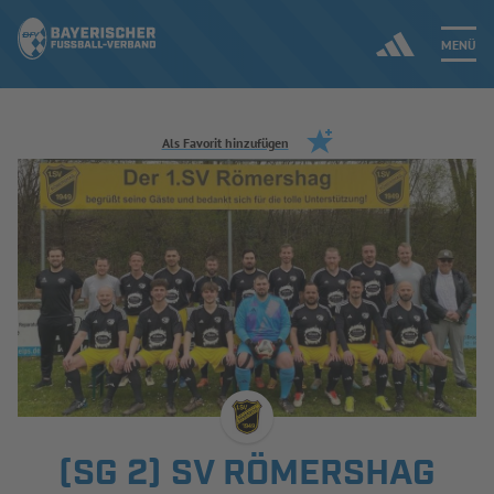
MENÜ
Jetzt einloggen
Als Favorit hinzufügen
ERGEBNISSE & WETTBEWERBE
NEUIGKEITEN
SPIELBETRIEB & VERBANDSLEBEN
AUSBILDUNG & FÖRDERUNG
DER VERBAND
(SG 2) SV RÖMERSHAG