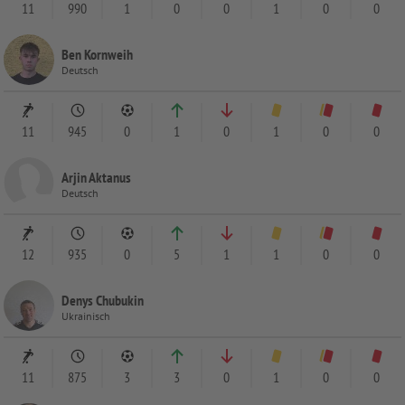
11
990
1
0
0
1
0
0
Ben Kornweih
Deutsch
11
945
0
1
0
1
0
0
Arjin Aktanus
Deutsch
12
935
0
5
1
1
0
0
Denys Chubukin
Ukrainisch
11
875
3
3
0
1
0
0