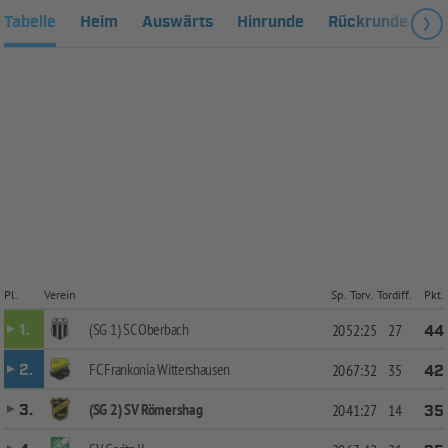
Tabelle
Heim
Auswärts
Hinrunde
Rückrunde
Fa
Pl.
Verein
Sp.
Torv.
Tordiff.
Pkt.
(SG 1) SC Oberbach
1.
20
52:25
27
44
FC Frankonia Wittershausen
2.
20
67:32
35
42
(SG 2) SV Römershag
3.
20
41:27
14
35