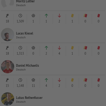
Moritz Lother
Deutsch
18
1,509
1
1
2
1
0
0
Lucas Kiesel
Deutsch
18
1,313
0
2
4
1
0
0
Daniel Michaelis
Deutsch
15
1,148
11
4
2
0
0
0
Lukas Rothenfusser
Deutsch