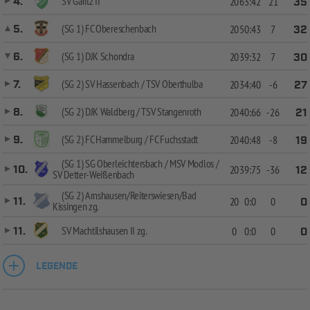
SV Garitz II
4.
20
63:42
21
35
(SG 1) FC Obereschenbach
5.
20
50:43
7
32
(SG 1) DJK Schondra
6.
20
39:32
7
30
(SG 2) SV Hassenbach / TSV Oberthulba
7.
20
34:40
-6
27
(SG 2) DJK Waldberg / TSV Stangenroth
8.
20
40:66
-26
21
(SG 2) FC Hammelburg / FC Fuchsstadt
9.
20
40:48
-8
19
(SG 1) SG Oberleichtersbach / MSV Modlos /
10.
20
39:75
-36
12
SV Detter-Weißenbach
(SG 2) Arnshausen/Reiterswiesen/Bad
11.
20
0:0
0
0
Kissingen zg.
SV Machtilshausen II zg.
11.
0
0:0
0
0
LEGENDE