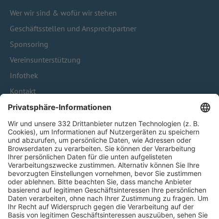
Wer wir sind & wofür wir stehen
Geschäftsstellen und Ansprechpartner
Sponsoring
Vereinsunterstützung
Infothek
Kontakt
HÄUFIG BESUCHTE SEITEN
Pässe und Vereinswechsel
Trainerausbildung
Schulungsangebot Vereinsmitarbeiter
BFV-Geschäftsstellen
Trainerbörse
Login SpielPlus