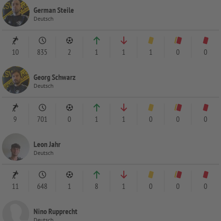
German Steile
Deutsch
10
835
2
1
1
1
0
0
Georg Schwarz
Deutsch
9
701
0
1
1
0
0
0
Leon Jahr
Deutsch
11
648
1
8
1
0
0
0
Nino Rupprecht
Deutsch