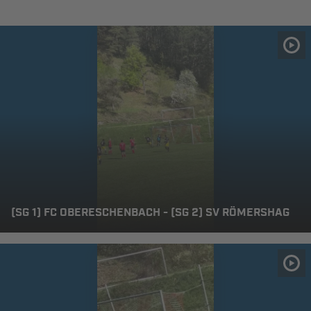
(SG 1) FC OBERESCHENBACH - (SG 2) SV RÖMERSHAG