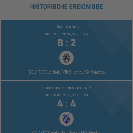
HISTORISCHE EREIGNISSE
HÖCHSTER SIEG
SO..
10.11.2024 /12:00 Uhr


:
(SG 1) TSV Euerdorf /
VfR Sulzthal /
SV Ramsthal
TORREICHSTES UNENTSCHIEDEN
SO..
18.05.2025 /13:00 Uhr


:
(SG 2) SG Oberleichtersbach /
MSV Modlos