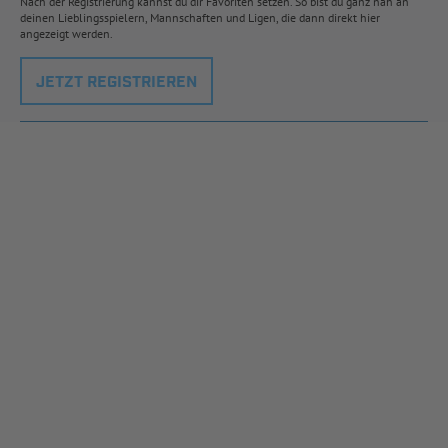
Nach der Registrierung kannst du dir Favoriten setzen. So bist du ganz nah an
deinen Lieblingsspielern, Mannschaften und Ligen, die dann direkt hier
angezeigt werden.
JETZT REGISTRIEREN