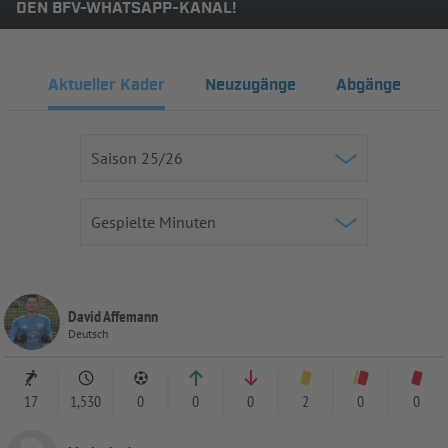
DEN BFV-WHATSAPP-KANAL!
Aktueller Kader
Neuzugänge
Abgänge
David Affemann
Deutsch
17
1,530
0
0
0
2
0
0