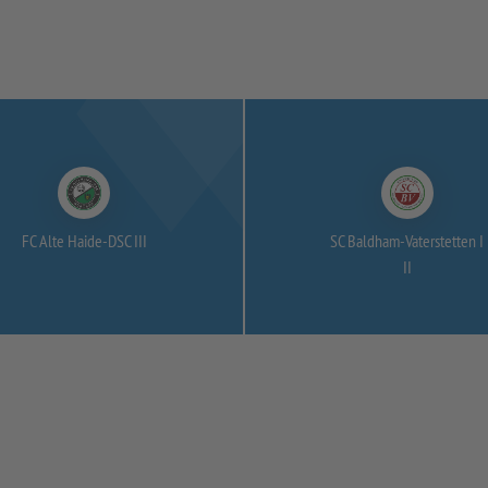
FC Alte Haide-
DSC III
SC Baldham-
Vaterstetten I
II