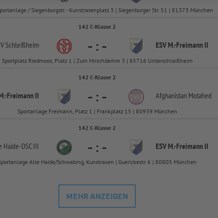
Sportanlage / Siegenburgstr. - Kunstrasenplatz 3 | Siegenburger Str. 51 | 81373 München
142 C-Klasse 2
-
:
-
V Schleißheim
ESV M.-
Freimann II
Sportplatz Riedmoos, Platz 1 | Zum Hirschdamm 3 | 85716 Unterschleißheim
142 C-Klasse 2
-
:
-
M.-
Freimann II
Afghanistan Motahed
Sportanlage Freimann, Platz 1 | Frankplatz 15 | 80939 München
142 C-Klasse 2
-
:
-
e Haide-
DSC III
ESV M.-
Freimann II
Sportanlage Alte Haide/Schwabing, Kunstrasen | Guerickestr. 6 | 80805 München
MEHR ANZEIGEN