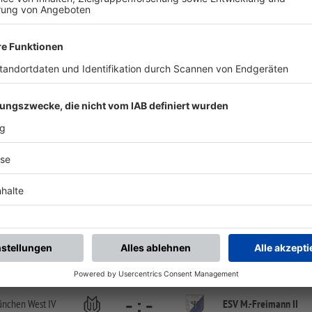
chste Spiele
Letzte Spiele
Kompletter Spielplan
FS/H/K-FS/M/1
-
:
-
Vaterstetten III
ESV M.-
Freimann II
Sportzentrum Vaterstetten, Platz 2 | Baldhamer Str. 100 | 85591 Vaterstetten
FS/H/K-FS/M/1
-
:
-
nchen West IV
ESV M.-
Freimann II