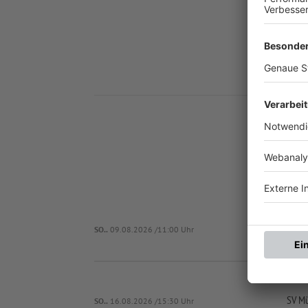
Nä
SC Baldham-
SO..
09.08.2026 /11:00 Uhr
SV Mü
SO..
16.08.2026 /15:30 Uhr