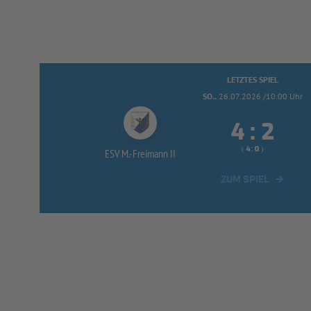
LETZTES SPIEL
SO..
26.07.2026 /10:00 Uhr


:
( 
 )
:
ESV M.-
Freimann II
ZUM SPIEL