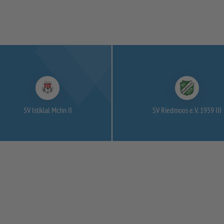
SV Istiklal Mchn II
SV Riedmoos e.V. 1959 III