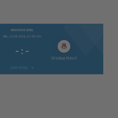
NÄCHSTES SPIEL
SO..
23.08.2026 /15:00 Uhr
-
:
-
SV Istiklal Mchn II
ZUM SPIEL