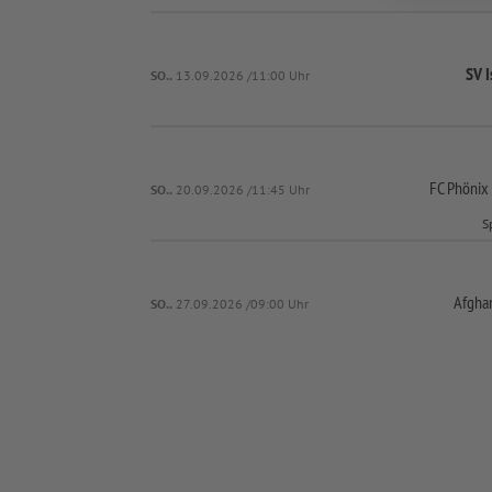
SV I
SO..
13.09.2026 /11:00 Uhr
FC Phönix
SO..
20.09.2026 /11:45 Uhr
S
Afgha
SO..
27.09.2026 /09:00 Uhr