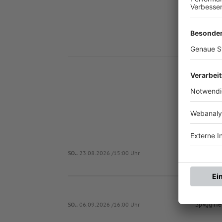
Nä
SV Riedmoo
SO..
23.08.2026 /15:00 Uhr
SpVgg Heb
SO..
06.09.2026 /16:00 Uhr