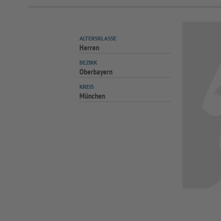
ALTERSKLASSE
Herren
BEZIRK
Oberbayern
KREIS
München