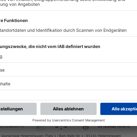
chste Spiele
Letzte Spiele
Kompletter Spielplan
142 C-Klasse 2
-
:
-
s e.V. 1959 III
SV Istiklal Mchn II
Sportplatz Riedmoos, Platz 1 | Zum Hirschdamm 3 | 85716 Unterschleißheim
142 C-Klasse 2
-
:
-
ertshausen III
SV Istiklal Mchn II
Sportanlage Hebertshausen, Platz 1 | Bgm.-Rabl-Str. 1 | 85241 Hebertshausen