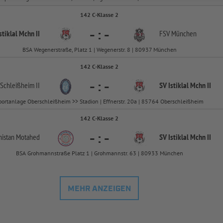
142 C-Klasse 2
-
:
-
stiklal Mchn II
FSV München
BSA Wegenerstraße, Platz 1 | Wegenerstr. 8 | 80937 München
142 C-Klasse 2
-
:
-
 Schleißheim II
SV Istiklal Mchn II
portanlage Oberschleißheim >> Stadion | Effnerstr. 20a | 85764 Oberschleißheim
142 C-Klasse 2
-
:
-
nistan Motahed
SV Istiklal Mchn II
BSA Grohmannstraße Platz 1 | Grohmannstr. 63 | 80933 München
MEHR ANZEIGEN