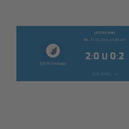
LETZTES SPIEL
SO..
31.05.2026 /13:00 Uhr
:
:
U
ESV M.-
Freimann
ZUM SPIEL