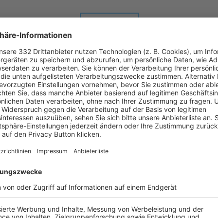
ALLE NEWS
chste Spiele
Letzte Spiele
Kompletter Spielplan
BZL Ufr-West
-
:
-
GG Giebelstadt
TSV Unterpleichfeld
Sportgelände Giebelstadt, Platz 1 | Am Güssgraben 1 | 97232 Giebelstadt