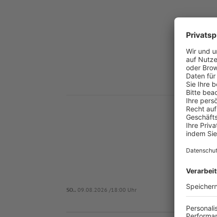
Nä
SPV
SO..
09.08.2026 /18:00 Uhr