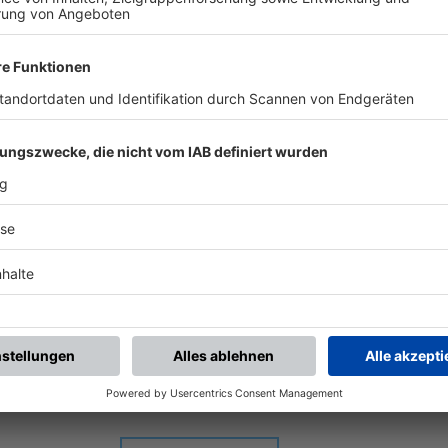
Toto-Pokal Kreis Würzburg 2026 / 27
-
:
-
SB Versbach
TSV Unterpleichfeld
Franz-Glückert-Sportanlage Versbach | Maidbronner Weg | 97078 Würzburg
BZL Ufr-West
-
:
-
TSV Rottendorf
TSV Unterpleichfeld
Sportgelände Am Grasholz Rottendorf | Am Grasholz | 97228 Rottendorf
BZL Ufr-West
-
:
-
nterpleichfeld
TSV Pflaumheim
Sportgelände Unterpleichfeld, Platz 1 | Schulstr. 6 | 97294 Unterpleichfeld
BZL Ufr-West
-
:
-
SV Birkenfeld
TSV Unterpleichfeld
Sportgelände Birkenfeld, Platz 1 | St.-Valentinus-Str. | 97834 Birkenfeld