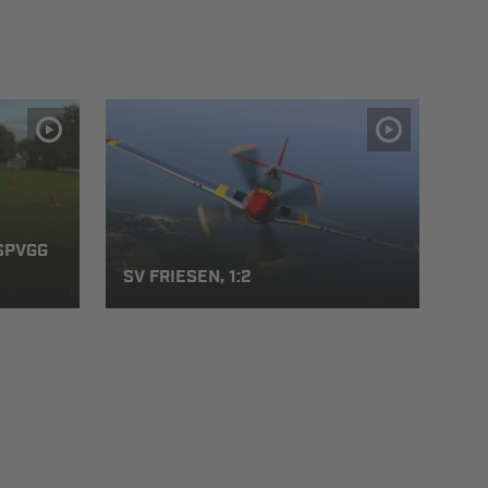
SPVGG
SV FRIESEN, 1:2