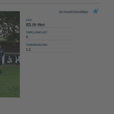
Als Favorit hinzufügen
LIGA
BZL Ufr-West
TABELLENPLATZ
9
TORVERHÄLTNIS
1:1